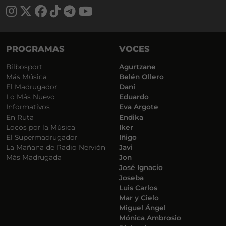
PROGRAMAS
VOCES
Bilbosport
Agurtzane
Más Música
Belén Ollero
El Madrugador
Dani
Lo Más Nuevo
Eduardo
Informativos
Eva Argote
En Ruta
Endika
Locos por la Música
Iker
El Supermadrugador
Iñigo
La Mañana de Radio Nervión
Javi
Más Madrugada
Jon
José Ignacio
Joseba
Luis Carlos
Mar y Cielo
Miguel Ángel
Mónica Ambrosio