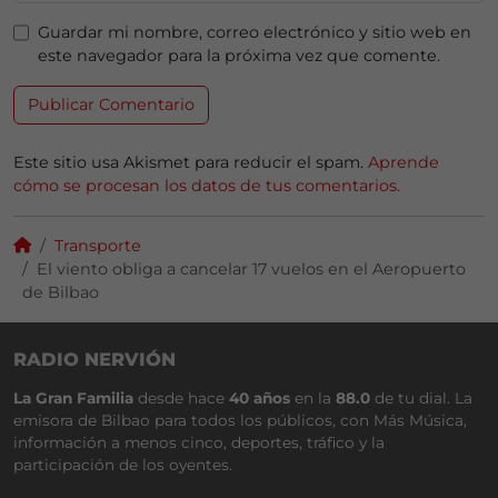
Guardar mi nombre, correo electrónico y sitio web en
este navegador para la próxima vez que comente.
Este sitio usa Akismet para reducir el spam.
Aprende
cómo se procesan los datos de tus comentarios.
Transporte
El viento obliga a cancelar 17 vuelos en el Aeropuerto
de Bilbao
RADIO NERVIÓN
La Gran Familia
desde hace
40 años
en la
88.0
de tu dial. La
emisora de Bilbao para todos los públicos, con Más Música,
información a menos cinco, deportes, tráfico y la
participación de los oyentes.