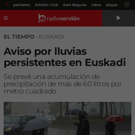
#
patinetes
Athletic Club
Aste Nagusia
robos
playas
Menú
EL TIEMPO
•
EUSKADI
Aviso por lluvias
persistentes en Euskadi
Se prevé una acumulación de
precipitación de más de 60 litros por
metro cuadrado