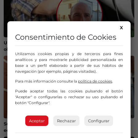
X
Consentimiento de Cookies
Un bilbaíno invierte 100.000 euros en crear un
observatorio que será protagonista del eclipse
Utilizamos cookies propias y de terceros para fines
analíticos y para mostrarle publicidad personalizada en
base a un perfil elaborado a partir de sus hábitos de
navegación (por ejemplo, páginas visitadas).
Para más información consulte la
política de cookies
.
Puede aceptar todas las cookies pulsando el botón
"Aceptar" o configurarlas o rechazar su uso pulsando el
botón "Configurar".
Aceptar
Rechazar
Configurar
Susto en Bilbao La Vieja: ocho personas atendidas y un
edificio desalojado tras un incendio