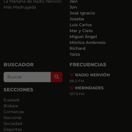
La Mañana de Radio Nervión
Javi
Más Madrugada
Jon
José Ignacio
Joseba
Luis Carlos
Mar y Cielo
Miguel Ángel
Mónica Ambrosio
Richard
Yaiza
BUSCADOR
FRECUENCIAS
RADIO NERVIÓN
Search
88.0 FM
MERINDADES
SECCIONES
107.9 FM
Euskadi
Bizkaia
Comarcas
Nacional
Sociedad
Deportes