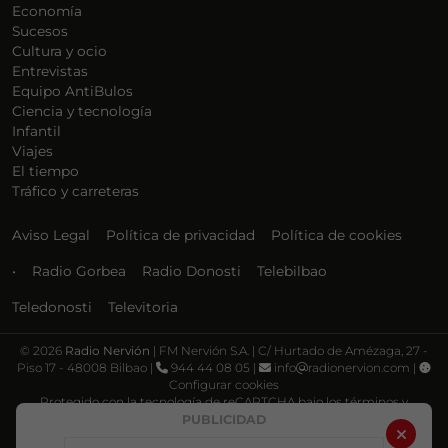
Economía
Sucesos
Cultura y ocio
Entrevistas
Equipo AntiBulos
Ciencia y tecnología
Infantil
Viajes
El tiempo
Tráfico y carreteras
Aviso Legal
Política de privacidad
Política de cookies
•
Radio Gorbea
Radio Donosti
Telebilbao
Teledonosti
Televitoria
©
2026
Radio Nervión
| FM Nervión S.A. | C/ Hurtado de Amézaga, 27 -
Piso 17 - 48008 Bilbao |
944 44 08 05 |
info
radionervion.com |
Configurar cookies
Protegido con la tecnología de reCAPTCHA bajo los términos y
condiciones de Google, su
Política de privacidad
y
Términos de servicio
.
PUBLICIDAD