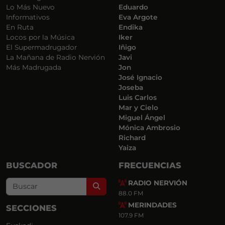
Lo Más Nuevo
Eduardo
Informativos
Eva Argote
En Ruta
Endika
Locos por la Música
Iker
El Supermadrugador
Iñigo
La Mañana de Radio Nervión
Javi
Más Madrugada
Jon
José Ignacio
Joseba
Luis Carlos
Mar y Cielo
Miguel Ángel
Mónica Ambrosio
Richard
Yaiza
BUSCADOR
FRECUENCIAS
RADIO NERVIÓN
Search
88.0 FM
MERINDADES
SECCIONES
107.9 FM