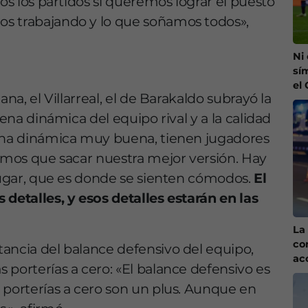
dos los partidos si queremos lograr el puesto
s trabajando y lo que soñamos todos»,
Ni
sí
el
na, el Villarreal, el de Barakaldo subrayó la
uena dinámica del equipo rival y a la calidad
 una dinámica muy buena, tienen jugadores
nemos que sacar nuestra mejor versión. Hay
 jugar, que es donde se sienten cómodos.
El
 detalles, y esos detalles estarán en las
La 
co
ancia del balance defensivo del equipo,
ac
s porterías a cero: «El balance defensivo es
 porterías a cero son un plus. Aunque en