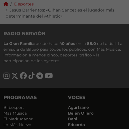
Deportes
Jesús Barrientos: «Oihan Sancet es el jugador más
determinante del Athletic»
RADIO NERVIÓN
La Gran Familia
desde hace
40 años
en la
88.0
de tu dial. La
emisora de Bilbao para todos los públicos, con Más Música,
información a menos cinco, deportes, tráfico y la
participación de los oyentes.
PROGRAMAS
VOCES
Bilbosport
Agurtzane
Más Música
Belén Ollero
El Madrugador
Dani
Lo Más Nuevo
Eduardo