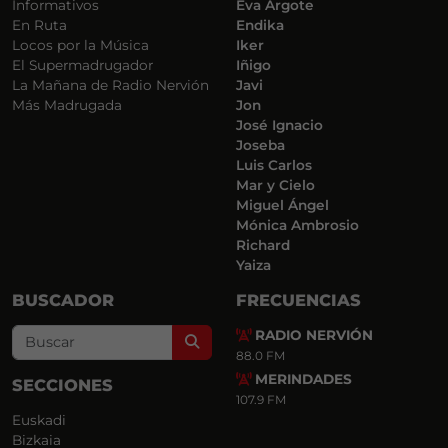
Informativos
Eva Argote
En Ruta
Endika
Locos por la Música
Iker
El Supermadrugador
Iñigo
La Mañana de Radio Nervión
Javi
Más Madrugada
Jon
José Ignacio
Joseba
Luis Carlos
Mar y Cielo
Miguel Ángel
Mónica Ambrosio
Richard
Yaiza
BUSCADOR
FRECUENCIAS
RADIO NERVIÓN
Search
88.0 FM
MERINDADES
SECCIONES
107.9 FM
Euskadi
Bizkaia