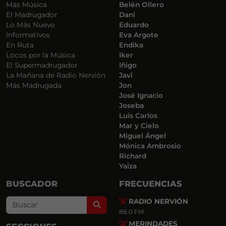
Más Música
Belén Ollero
El Madrugador
Dani
Lo Más Nuevo
Eduardo
Informativos
Eva Argote
En Ruta
Endika
Locos por la Música
Iker
El Supermadrugador
Iñigo
La Mañana de Radio Nervión
Javi
Más Madrugada
Jon
José Ignacio
Joseba
Luis Carlos
Mar y Cielo
Miguel Ángel
Mónica Ambrosio
Richard
Yaiza
BUSCADOR
FRECUENCIAS
RADIO NERVIÓN
Search
88.0 FM
MERINDADES