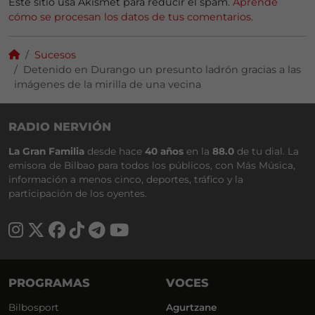
Este sitio usa Akismet para reducir el spam.
Aprende
cómo se procesan los datos de tus comentarios.
Sucesos
Detenido en Durango un presunto ladrón gracias a las
imágenes de la mirilla de una vecina
RADIO NERVIÓN
La Gran Familia
desde hace
40 años
en la
88.0
de tu dial. La
emisora de Bilbao para todos los públicos, con Más Música,
información a menos cinco, deportes, tráfico y la
participación de los oyentes.
PROGRAMAS
VOCES
Bilbosport
Agurtzane