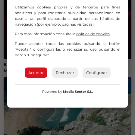
Utilizamos cookies propias y de terceros para fines
analíticos y para mostrarle publicidad personalizada en
base a un perfil elaborado a partir de sus hábitos de
navegación (por ejemplo, páginas visitadas).
Para más información consulte la
política de cookies
.
Puede aceptar todas las cookies pulsando el botón
"Aceptar" o configurarlas o rechazar su uso pulsando el
botón "Configurar".
Estos son los mejores lugares de Bizkaia y Las
Merindades para ver el eclipse del 12 de agosto
Aceptar
Rechazar
Configurar
Powered by
Media Sector S.L.