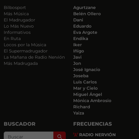
Bilbosport
Agurtzane
Más Música
Belén Ollero
El Madrugador
Dani
Lo Más Nuevo
Eduardo
Informativos
Eva Argote
En Ruta
Endika
Locos por la Música
Iker
El Supermadrugador
Iñigo
La Mañana de Radio Nervión
Javi
Más Madrugada
Jon
José Ignacio
Joseba
Luis Carlos
Mar y Cielo
Miguel Ángel
Mónica Ambrosio
Richard
Yaiza
BUSCADOR
FRECUENCIAS
RADIO NERVIÓN
Search