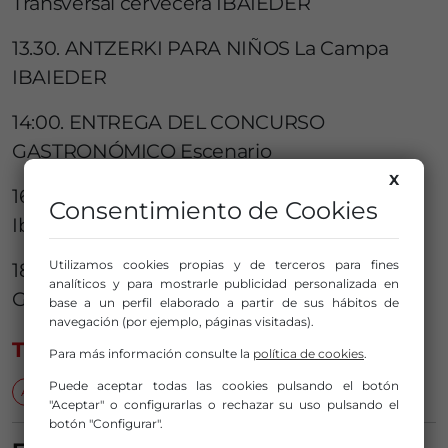
Transversal cervecera IBAIEDER
13.30. ANTZERKI PARA NIÑOS La Campa
IBAIEDER
14:00. ENTREGA DEL CONCURSO
GASTRONÓMICO Escenario
X
16:30. CARRERA MOTOS INFANTIL Patio IES
Consentimiento de Cookies
Ibaizabal ANTOJOS
Utilizamos cookies propias y de terceros para fines
18:30. ENTREGA DE PREMIOS Y CIERRE…
analíticos y para mostrarle publicidad personalizada en
GRAN SORTEO FINAL Escenario
base a un perfil elaborado a partir de sus hábitos de
navegación (por ejemplo, páginas visitadas).
TEMAS
Para más información consulte la
política de cookies
.
Puede aceptar todas las cookies pulsando el botón
Abusu-La Peña
fiestas populares
programas completos
"Aceptar" o configurarlas o rechazar su uso pulsando el
botón "Configurar".