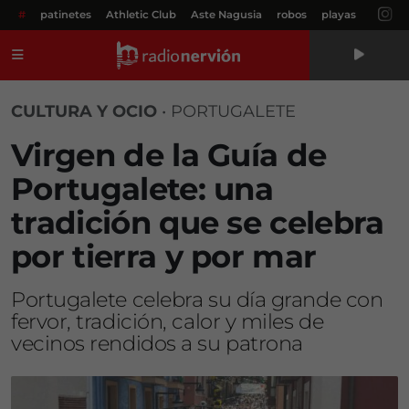
#
patinetes
Athletic Club
Aste Nagusia
robos
playas
Menú
CULTURA Y OCIO
•
PORTUGALETE
Virgen de la Guía de
Portugalete: una
tradición que se celebra
por tierra y por mar
Portugalete celebra su día grande con
fervor, tradición, calor y miles de
vecinos rendidos a su patrona