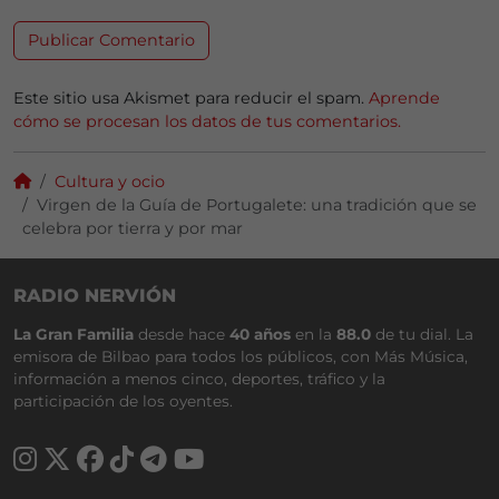
Este sitio usa Akismet para reducir el spam.
Aprende
cómo se procesan los datos de tus comentarios.
Cultura y ocio
Virgen de la Guía de Portugalete: una tradición que se
celebra por tierra y por mar
RADIO NERVIÓN
La Gran Familia
desde hace
40 años
en la
88.0
de tu dial. La
emisora de Bilbao para todos los públicos, con Más Música,
información a menos cinco, deportes, tráfico y la
participación de los oyentes.