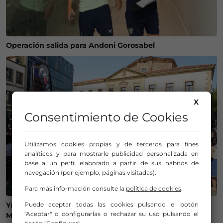
Operación salida para Andoni Gorosabel
X
Consentimiento de Cookies
Utilizamos cookies propias y de terceros para fines
analíticos y para mostrarle publicidad personalizada en
base a un perfil elaborado a partir de sus hábitos de
navegación (por ejemplo, páginas visitadas).
Para más información consulte la
política de cookies
.
Puede aceptar todas las cookies pulsando el botón
Ya tenemos plan para este lunes: «Nos vamos al
"Aceptar" o configurarlas o rechazar su uso pulsando el
Mercado de San Lorenzo de Getxo»