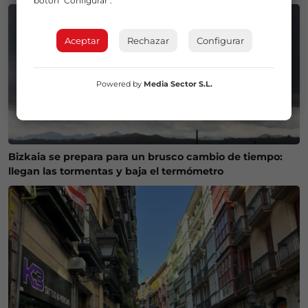
botón "Configurar".
Aceptar
Rechazar
Configurar
Powered by
Media Sector S.L.
Bizkaia se prepara para un brusco cambio de tiempo:
llegan las tormentas y baja el termómetro