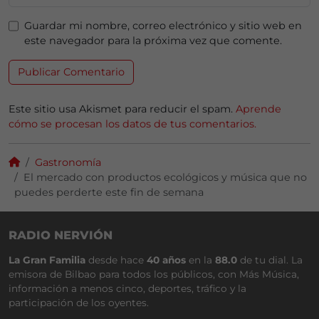
Guardar mi nombre, correo electrónico y sitio web en
este navegador para la próxima vez que comente.
Este sitio usa Akismet para reducir el spam.
Aprende
cómo se procesan los datos de tus comentarios.
Gastronomía
El mercado con productos ecológicos y música que no
puedes perderte este fin de semana
RADIO NERVIÓN
La Gran Familia
desde hace
40 años
en la
88.0
de tu dial. La
emisora de Bilbao para todos los públicos, con Más Música,
información a menos cinco, deportes, tráfico y la
participación de los oyentes.