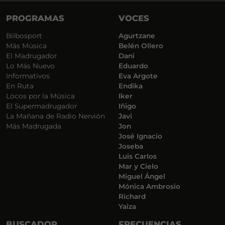
PROGRAMAS
VOCES
Bilbosport
Agurtzane
Más Música
Belén Ollero
El Madrugador
Dani
Lo Más Nuevo
Eduardo
Informativos
Eva Argote
En Ruta
Endika
Locos por la Música
Iker
El Supermadrugador
Iñigo
La Mañana de Radio Nervión
Javi
Más Madrugada
Jon
José Ignacio
Joseba
Luis Carlos
Mar y Cielo
Miguel Ángel
Mónica Ambrosio
Richard
Yaiza
BUSCADOR
FRECUENCIAS