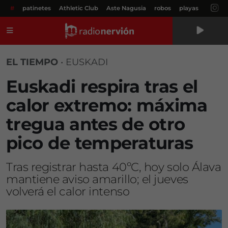
#
patinetes
Athletic Club
Aste Nagusia
robos
playas
Menú
EL TIEMPO
•
EUSKADI
Euskadi respira tras el
calor extremo: máxima
tregua antes de otro
pico de temperaturas
Tras registrar hasta 40ºC, hoy solo Álava
mantiene aviso amarillo; el jueves
volverá el calor intenso