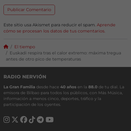
Este sitio usa Akismet para reducir el spam.
Aprende
cómo se procesan los datos de tus comentarios.
El tiempo
Euskadi respira tras el calor extremo: máxima tregua
antes de otro pico de temperaturas
RADIO NERVIÓN
La Gran Familia
desde hace
40 años
en la
88.0
de tu dial. La
emisora de Bilbao para todos los públicos, con Más Música,
información a menos cinco, deportes, tráfico y la
participación de los oyentes.