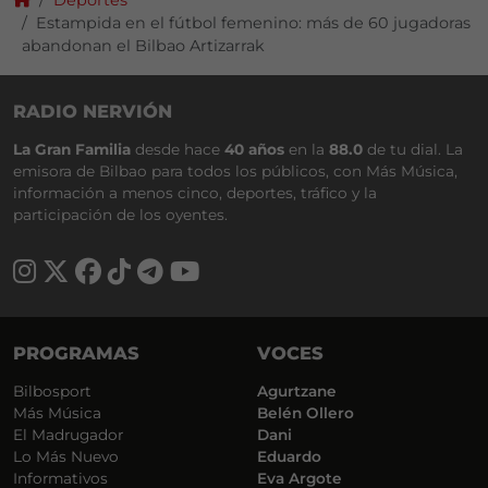
Estampida en el fútbol femenino: más de 60 jugadoras
abandonan el Bilbao Artizarrak
RADIO NERVIÓN
La Gran Familia
desde hace
40 años
en la
88.0
de tu dial. La
emisora de Bilbao para todos los públicos, con Más Música,
información a menos cinco, deportes, tráfico y la
participación de los oyentes.
PROGRAMAS
VOCES
Bilbosport
Agurtzane
Más Música
Belén Ollero
El Madrugador
Dani
Lo Más Nuevo
Eduardo
Informativos
Eva Argote