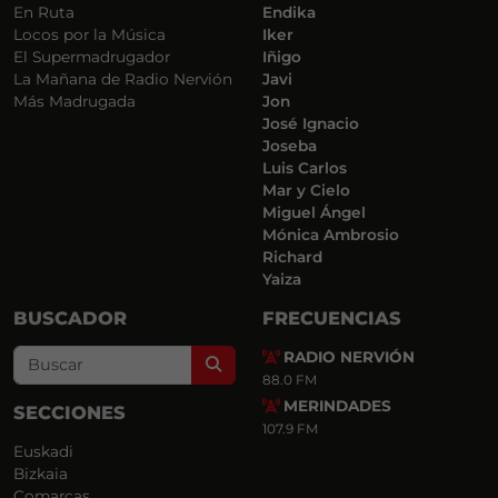
En Ruta
Endika
Locos por la Música
Iker
El Supermadrugador
Iñigo
La Mañana de Radio Nervión
Javi
Más Madrugada
Jon
José Ignacio
Joseba
Luis Carlos
Mar y Cielo
Miguel Ángel
Mónica Ambrosio
Richard
Yaiza
BUSCADOR
FRECUENCIAS
RADIO NERVIÓN
Search
88.0 FM
MERINDADES
SECCIONES
107.9 FM
Euskadi
Bizkaia
Comarcas