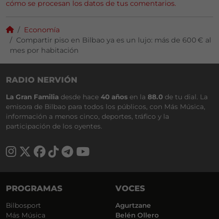
cómo se procesan los datos de tus comentarios.
Economía
Compartir piso en Bilbao ya es un lujo: más de 600 € al
mes por habitación
RADIO NERVIÓN
La Gran Familia
desde hace
40 años
en la
88.0
de tu dial. La
emisora de Bilbao para todos los públicos, con Más Música,
información a menos cinco, deportes, tráfico y la
participación de los oyentes.
PROGRAMAS
VOCES
Bilbosport
Agurtzane
Más Música
Belén Ollero