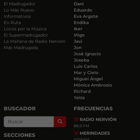
El Madrugador
Dani
Lo Más Nuevo
Eduardo
Informativos
Eva Argote
En Ruta
Endika
Locos por la Música
Iker
El Supermadrugador
Iñigo
La Mañana de Radio Nervión
Javi
Más Madrugada
Jon
José Ignacio
Joseba
Luis Carlos
Mar y Cielo
Miguel Ángel
Mónica Ambrosio
Richard
Yaiza
BUSCADOR
FRECUENCIAS
RADIO NERVIÓN
Search
88.0 FM
MERINDADES
SECCIONES
107.9 FM