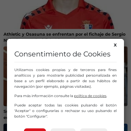
Athletic y Osasuna se enfrentan por el fichaje de Sergio
Nuin: la RFEF decidirá el futuro del canterano
X
Consentimiento de Cookies
Utilizamos cookies propias y de terceros para fines
analíticos y para mostrarle publicidad personalizada en
base a un perfil elaborado a partir de sus hábitos de
navegación (por ejemplo, páginas visitadas).
Para más información consulte la
política de cookies
.
Puede aceptar todas las cookies pulsando el botón
"Aceptar" o configurarlas o rechazar su uso pulsando el
Susto en Bilbao La Vieja: ocho personas atendidas y un
botón "Configurar".
edificio desalojado tras un incendio