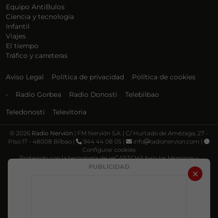
Equipo AntiBulos
Ciencia y tecnología
Infantil
Viajes
El tiempo
Tráfico y carreteras
Aviso Legal
Política de privacidad
Política de cookies
•
Radio Gorbea
Radio Donosti
Telebilbao
Teledonosti
Televitoria
©
2026
Radio Nervión
| FM Nervión S.A. | C/ Hurtado de Amézaga, 27 -
Piso 17 - 48008 Bilbao |
944 44 08 05 |
info
radionervion.com |
Configurar cookies
Protegido con la tecnología de reCAPTCHA bajo los términos y
condiciones de Google, su
Política de privacidad
y
Términos de servicio
.
PUBLICIDAD