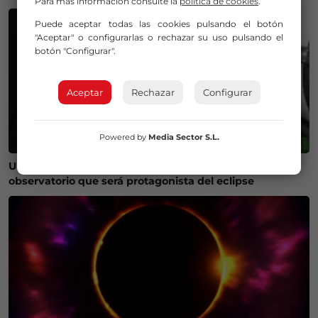
Para más información consulte la
política de cookies
.
Puede aceptar todas las cookies pulsando el botón
"Aceptar" o configurarlas o rechazar su uso pulsando el
botón "Configurar".
Aceptar
Rechazar
Configurar
Powered by
Media Sector S.L.
Un bilbaíno invierte 100.000 euros en crear un
observatorio que será protagonista del eclipse