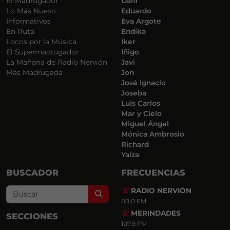
El Madrugador
Dani
Lo Más Nuevo
Eduardo
Informativos
Eva Argote
En Ruta
Endika
Locos por la Música
Iker
El Supermadrugador
Iñigo
La Mañana de Radio Nervión
Javi
Más Madrugada
Jon
José Ignacio
Joseba
Luis Carlos
Mar y Cielo
Miguel Ángel
Mónica Ambrosio
Richard
Yaiza
BUSCADOR
FRECUENCIAS
RADIO NERVIÓN
Search
88.0 FM
MERINDADES
SECCIONES
107.9 FM