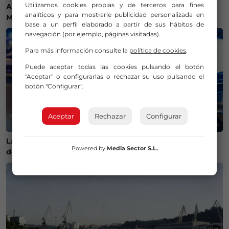
Utilizamos cookies propias y de terceros para fines
Athletic Club en el amistoso ante el Olympique de
analíticos y para mostrarle publicidad personalizada en
Marsella
base a un perfil elaborado a partir de sus hábitos de
navegación (por ejemplo, páginas visitadas).
Para más información consulte la
política de cookies
.
Puede aceptar todas las cookies pulsando el botón
"Aceptar" o configurarlas o rechazar su uso pulsando el
botón "Configurar".
Aceptar
Rechazar
Configurar
La Policía Municipal de Bilbao intensifica los controles
Powered by
Media Sector S.L.
de alcohol y drogas para evitar accidentes