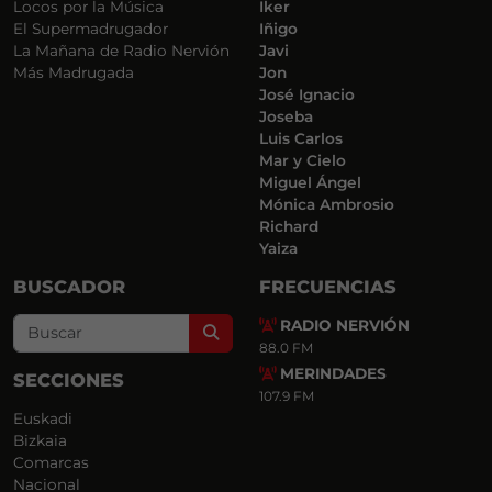
Locos por la Música
Iker
El Supermadrugador
Iñigo
La Mañana de Radio Nervión
Javi
Más Madrugada
Jon
José Ignacio
Joseba
Luis Carlos
Mar y Cielo
Miguel Ángel
Mónica Ambrosio
Richard
Yaiza
BUSCADOR
FRECUENCIAS
RADIO NERVIÓN
Search
88.0 FM
MERINDADES
SECCIONES
107.9 FM
Euskadi
Bizkaia
Comarcas
Nacional