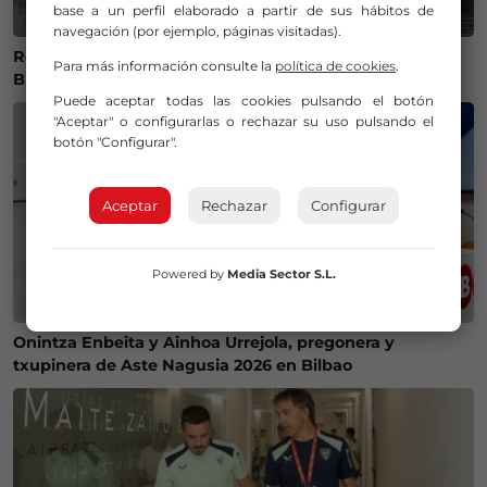
base a un perfil elaborado a partir de sus hábitos de
navegación (por ejemplo, páginas visitadas).
Recuperan el cuerpo sin vida de una mujer en la ría de
Para más información consulte la
política de cookies
.
Bilbao
Puede aceptar todas las cookies pulsando el botón
"Aceptar" o configurarlas o rechazar su uso pulsando el
botón "Configurar".
Aceptar
Rechazar
Configurar
Powered by
Media Sector S.L.
Onintza Enbeita y Ainhoa Urrejola, pregonera y
txupinera de Aste Nagusia 2026 en Bilbao