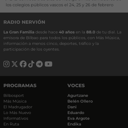
los colegios públicos vascos el 24, 25 y 26 de febrero
RADIO NERVIÓN
La Gran Familia
desde hace
40 años
en la
88.0
de tu dial. La
emisora de Bilbao para todos los públicos, con Más Música,
información a menos cinco, deportes, tráfico y la
participación de los oyentes.
PROGRAMAS
VOCES
Bilbosport
Agurtzane
Más Música
Belén Ollero
El Madrugador
Dani
Lo Más Nuevo
Eduardo
Informativos
Eva Argote
En Ruta
Endika