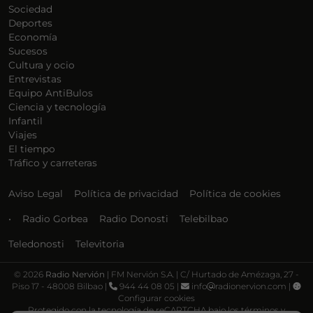
Sociedad
Deportes
Economía
Sucesos
Cultura y ocio
Entrevistas
Equipo AntiBulos
Ciencia y tecnología
Infantil
Viajes
El tiempo
Tráfico y carreteras
Aviso Legal
Política de privacidad
Política de cookies
•
Radio Gorbea
Radio Donosti
Telebilbao
Teledonosti
Televitoria
©
2026
Radio Nervión
| FM Nervión S.A. | C/ Hurtado de Amézaga, 27 -
Piso 17 - 48008 Bilbao |
944 44 08 05 |
info
radionervion.com |
Configurar cookies
Protegido con la tecnología de reCAPTCHA bajo los términos y