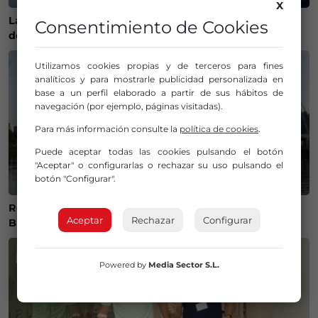
X
La Policía Municipal de Bilbao intensifica los controles
Consentimiento de Cookies
de alcohol y drogas para evitar accidentes
Utilizamos cookies propias y de terceros para fines
analíticos y para mostrarle publicidad personalizada en
base a un perfil elaborado a partir de sus hábitos de
navegación (por ejemplo, páginas visitadas).
Para más información consulte la
política de cookies
.
Puede aceptar todas las cookies pulsando el botón
"Aceptar" o configurarlas o rechazar su uso pulsando el
botón "Configurar".
Recuperan el cuerpo sin vida de una mujer en la ría de
Aceptar
Rechazar
Configurar
Bilbao
Powered by
Media Sector S.L.