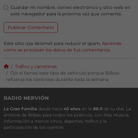
Guardar mi nombre, correo electrónico y sitio web en
este navegador para la próxima vez que comente.
Este sitio usa Akismet para reducir el spam.
Aprende
cómo se procesan los datos de tus comentarios.
Tráfico y carreteras
Ojo si tienes este tipo de vehículo porque Bilbao
refuerza los controles durante toda la semana
RADIO NERVIÓN
La Gran Familia
desde hace
40 años
en la
88.0
de tu dial. La
emisora de Bilbao para todos los públicos, con Más Música,
información a menos cinco, deportes, tráfico y la
participación de los oyentes.