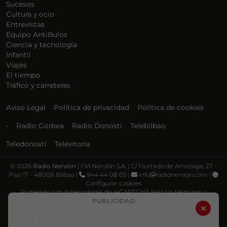
Sucesos
Cultura y ocio
Entrevistas
Equipo AntiBulos
Ciencia y tecnología
Infantil
Viajes
El tiempo
Tráfico y carreteras
Aviso Legal
Política de privacidad
Política de cookies
•
Radio Gorbea
Radio Donosti
Telebilbao
Teledonosti
Televitoria
©
2026
Radio Nervión
| FM Nervión S.A. | C/ Hurtado de Amézaga, 27 -
Piso 17 - 48008 Bilbao |
944 44 08 05 |
info
radionervion.com |
Configurar cookies
Protegido con la tecnología de reCAPTCHA bajo los términos y
condiciones de Google, su
Política de privacidad
y
Términos de servicio
.
PUBLICIDAD