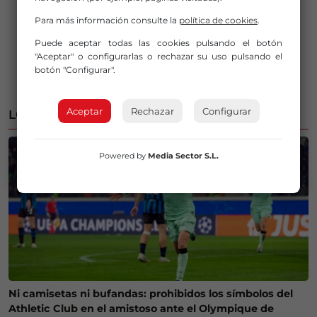
Para más información consulte la
política de cookies
.
Puede aceptar todas las cookies pulsando el botón
"Aceptar" o configurarlas o rechazar su uso pulsando el
botón "Configurar".
Aceptar
Rechazar
Configurar
LO MÁS LEÍDO
Powered by
Media Sector S.L.
Ni camisetas ni bufandas: prohibidos los símbolos del
Athletic Club en el amistoso ante el Olympique de