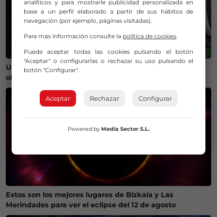
analíticos y para mostrarle publicidad personalizada en
base a un perfil elaborado a partir de sus hábitos de
navegación (por ejemplo, páginas visitadas).
Para más información consulte la
política de cookies
.
Puede aceptar todas las cookies pulsando el botón
"Aceptar" o configurarlas o rechazar su uso pulsando el
Un bilbaíno invierte 100.000 euros en crear un
botón "Configurar".
observatorio que será protagonista del eclipse
Aceptar
Rechazar
Configurar
Powered by
Media Sector S.L.
Estos son los mejores lugares de Bizkaia y Las
Merindades para ver el eclipse del 12 de agosto