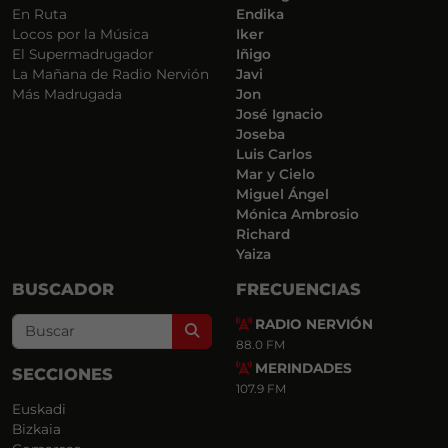
En Ruta
Endika
Locos por la Música
Iker
El Supermadrugador
Iñigo
La Mañana de Radio Nervión
Javi
Más Madrugada
Jon
José Ignacio
Joseba
Luis Carlos
Mar y Cielo
Miguel Ángel
Mónica Ambrosio
Richard
Yaiza
BUSCADOR
FRECUENCIAS
RADIO NERVIÓN
Search
88.0 FM
MERINDADES
SECCIONES
107.9 FM
Euskadi
Bizkaia