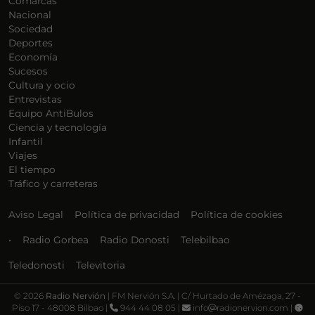
Comarcas
Nacional
Sociedad
Deportes
Economía
Sucesos
Cultura y ocio
Entrevistas
Equipo AntiBulos
Ciencia y tecnología
Infantil
Viajes
El tiempo
Tráfico y carreteras
Aviso Legal
Política de privacidad
Política de cookies
•
Radio Gorbea
Radio Donosti
Telebilbao
Teledonosti
Televitoria
©
2026
Radio Nervión
| FM Nervión S.A. | C/ Hurtado de Amézaga, 27 -
Piso 17 - 48008 Bilbao |
944 44 08 05 |
info
radionervion.com |