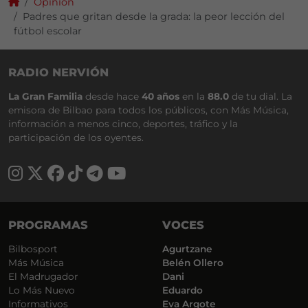
Opinión
Padres que gritan desde la grada: la peor lección del
fútbol escolar
RADIO NERVIÓN
La Gran Familia
desde hace
40 años
en la
88.0
de tu dial. La
emisora de Bilbao para todos los públicos, con Más Música,
información a menos cinco, deportes, tráfico y la
participación de los oyentes.
PROGRAMAS
VOCES
Bilbosport
Agurtzane
Más Música
Belén Ollero
El Madrugador
Dani
Lo Más Nuevo
Eduardo
Informativos
Eva Argote