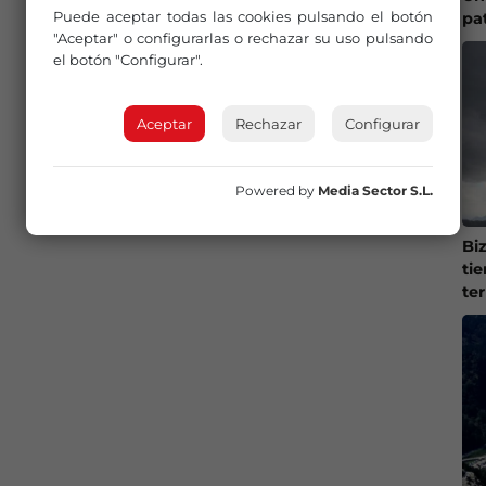
Puede aceptar todas las cookies pulsando el botón
pa
"Aceptar" o configurarlas o rechazar su uso pulsando
el botón "Configurar".
Aceptar
Rechazar
Configurar
Powered by
Media Sector S.L.
Bi
ti
te