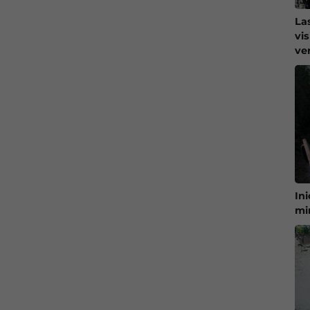
La
vi
ve
In
mi