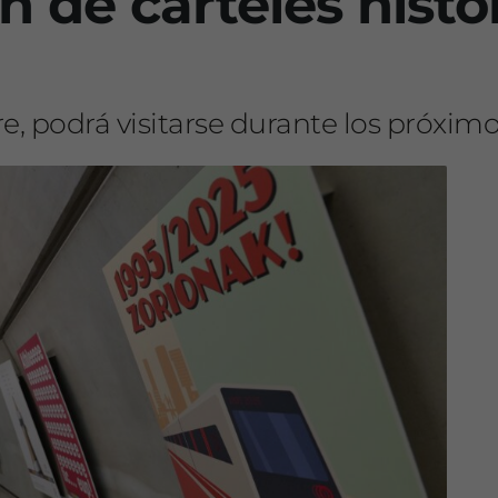
n de carteles histó
re, podrá visitarse durante los próxi