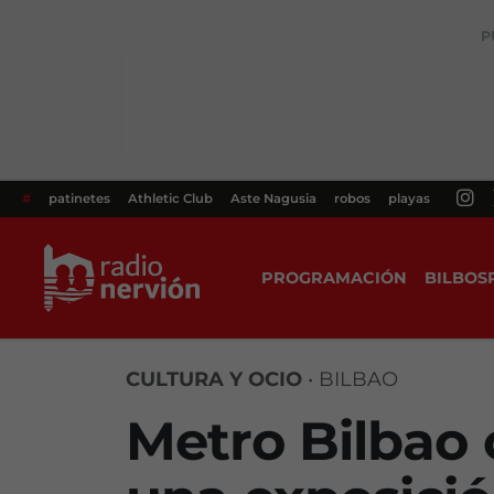
P
#
patinetes
Athletic Club
Aste Nagusia
robos
playas
PROGRAMACIÓN
BILBOS
CULTURA Y OCIO
•
BILBAO
Metro Bilbao 