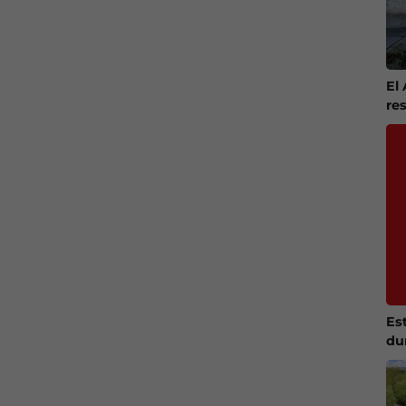
El
re
Es
du