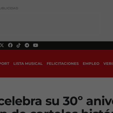
UBLICIDAD
PORT
LISTA MUSICAL
FELICITACIONES
EMPLEO
VERI
celebra su 30º aniv