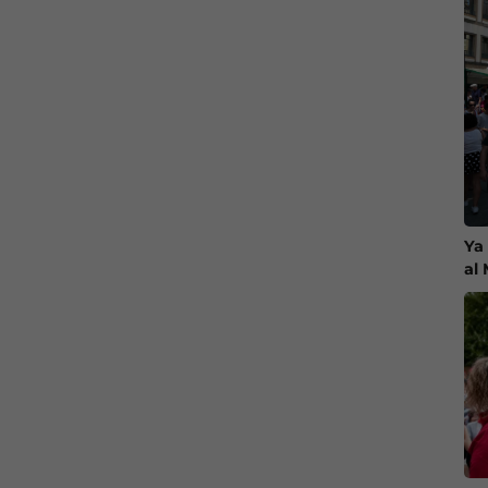
Ya
al