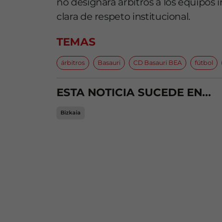
no designará árbitros a los equipos 
clara de respeto institucional.
TEMAS
árbitros
Basauri
CD Basauri BEA
fútbol
ESTA NOTICIA SUCEDE EN...
Bizkaia