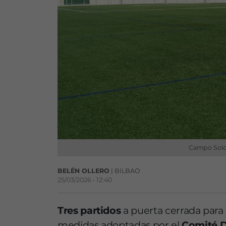
Campo Soloa
BELÉN OLLERO
| BILBAO
25/03/2026 • 12:40
Tres partidos
a puerta cerrada para 
medidas adoptadas por el
Comité D