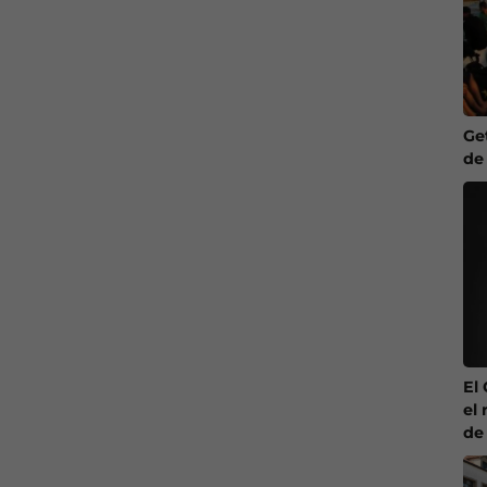
Ge
de
El
el 
de