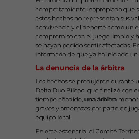
Ha lamentado “profundamente” cualq
comportamiento inapropiado que se
estos hechos no representan sus valo
convivencia y el deporte como un e
compromiso con el juego limpio y h
se hayan podido sentir afectadas. E
informado de que ya ha iniciado un p
La denuncia de la árbitra
Los hechos se produjeron durante un
Delta Duo Bilbao, que finalizó con e
tiempo añadido,
una árbitra
menor d
graves y amenazas por parte de juga
equipo local.
En este escenario, el Comité Territo