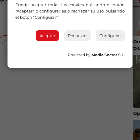
implicados mientras no exista una garantía
Puede aceptar todas las cookies pulsando el botón
"Aceptar" o configurarlas o rechazar su uso pulsando
el botón "Configurar".
Aceptar
Rechazar
Configurar
sanciones
On
tx
Powered by
Media Sector S.L.
Op