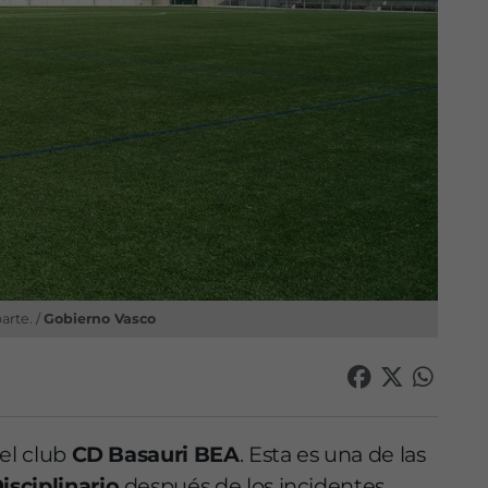
rte. /
Gobierno Vasco
el club
CD Basauri BEA
. Esta es una de las
isciplinario
después de los incidentes