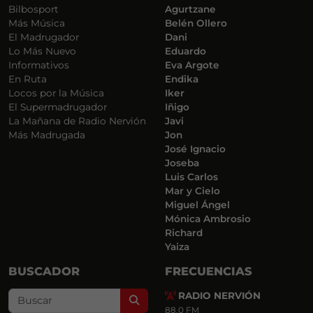
Bilbosport
Agurtzane
Más Música
Belén Ollero
El Madrugador
Dani
Lo Más Nuevo
Eduardo
Informativos
Eva Argote
En Ruta
Endika
Locos por la Música
Iker
El Supermadrugador
Iñigo
La Mañana de Radio Nervión
Javi
Más Madrugada
Jon
José Ignacio
Joseba
Luis Carlos
Mar y Cielo
Miguel Ángel
Mónica Ambrosio
Richard
Yaiza
BUSCADOR
FRECUENCIAS
RADIO NERVIÓN
Search
88.0 FM