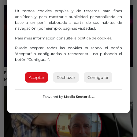
Utilizamos cookies propias y de terceros para fines
analíticos y para mostrarle publicidad personalizada en
base a un perfil elaborado a partir de sus hábitos de
navegación (por ejemplo, páginas visitadas).
Para más información consulte la
política de cookies
.
Puede aceptar todas las cookies pulsando el botón
"Aceptar" o configurarlas o rechazar su uso pulsando el
botón "Configurar".
Estos son los mejores lugares de Bizkaia y Las
Aceptar
Rechazar
Configurar
Merindades para ver el eclipse del 12 de agosto
Powered by
Media Sector S.L.