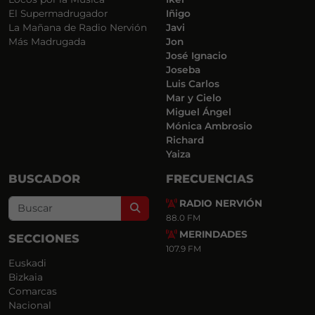
El Supermadrugador
Iñigo
La Mañana de Radio Nervión
Javi
Más Madrugada
Jon
José Ignacio
Joseba
Luis Carlos
Mar y Cielo
Miguel Ángel
Mónica Ambrosio
Richard
Yaiza
BUSCADOR
FRECUENCIAS
RADIO NERVIÓN
Search
88.0 FM
MERINDADES
SECCIONES
107.9 FM
Euskadi
Bizkaia
Comarcas
Nacional