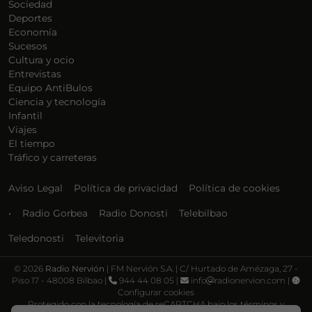
Sociedad
Deportes
Economía
Sucesos
Cultura y ocio
Entrevistas
Equipo AntiBulos
Ciencia y tecnología
Infantil
Viajes
El tiempo
Tráfico y carreteras
Aviso Legal
Política de privacidad
Política de cookies
•
Radio Gorbea
Radio Donosti
Telebilbao
Teledonosti
Televitoria
©
2026
Radio Nervión
| FM Nervión S.A. | C/ Hurtado de Amézaga, 27 -
Piso 17 - 48008 Bilbao |
944 44 08 05 |
info
radionervion.com |
Configurar cookies
Protegido con la tecnología de reCAPTCHA bajo los términos y