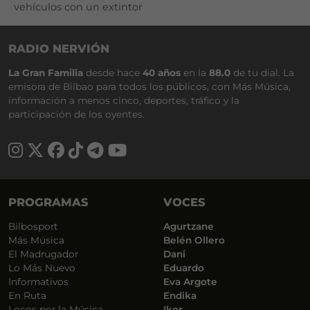
vehículos con un extintor
RADIO NERVIÓN
La Gran Familia
desde hace
40 años
en la
88.0
de tu dial. La
emisora de Bilbao para todos los públicos, con Más Música,
información a menos cinco, deportes, tráfico y la
participación de los oyentes.
PROGRAMAS
VOCES
Bilbosport
Agurtzane
Más Música
Belén Ollero
El Madrugador
Dani
Lo Más Nuevo
Eduardo
Informativos
Eva Argote
En Ruta
Endika
Locos por la Música
Iker