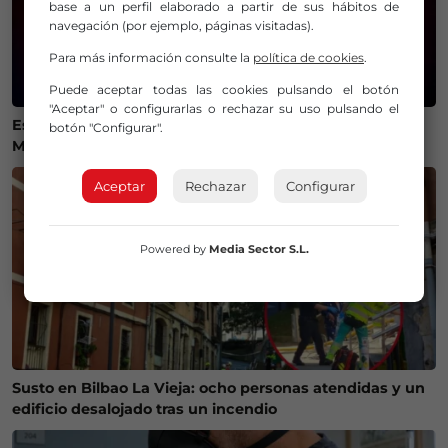
base a un perfil elaborado a partir de sus hábitos de
navegación (por ejemplo, páginas visitadas).
Para más información consulte la
política de cookies
.
Puede aceptar todas las cookies pulsando el botón
"Aceptar" o configurarlas o rechazar su uso pulsando el
Estos son los mejores lugares de Bizkaia y Las
botón "Configurar".
Merindades para ver el eclipse del 12 de agosto
Aceptar
Rechazar
Configurar
Powered by
Media Sector S.L.
Susto en Bilbao La Vieja: ocho personas atendidas y un
edificio desalojado tras un incendio