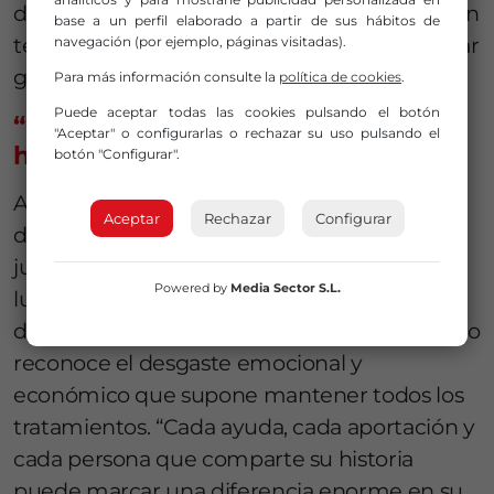
desarrollo motor. Muchos menores necesitan
base a un perfil elaborado a partir de sus hábitos de
terapias continuas durante años para intentar
navegación (por ejemplo, páginas visitadas).
ganar autonomía y calidad de vida.
Para más información consulte la
política de cookies
.
Puede aceptar todas las cookies pulsando el botón
“Cada persona que comparte su
"Aceptar" o configurarlas o rechazar su uso pulsando el
historia puede cambiarle la vida”
botón "Configurar".
Ailén cumplirá cinco años el próximo
Aceptar
Rechazar
Configurar
diciembre. Mientras otros niños descubren
juegos, carreras o bicicletas, ella sigue
Powered by
Media Sector S.L.
luchando por algo tan básico como ponerse
de pie. Su familia no pierde la esperanza, pero
reconoce el desgaste emocional y
económico que supone mantener todos los
tratamientos. “Cada ayuda, cada aportación y
cada persona que comparte su historia
puede marcar una diferencia enorme en su