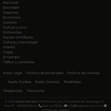
Nacional
Sociedad
Deportes
Economía
Sucesos
Cultura y ocio
Entrevistas
Equipo AntiBulos
Ciencia y tecnología
Infantil
Viajes
El tiempo
Tráfico y carreteras
Aviso Legal
Política de privacidad
Política de cookies
•
Radio Gorbea
Radio Donosti
Telebilbao
Teledonosti
Televitoria
©
2026
Radio Nervión
| FM Nervión S.A. | C/ Hurtado de Amézaga, 27 -
Piso 17 - 48008 Bilbao |
944 44 08 05 |
info
radionervion.com |
Configurar cookies