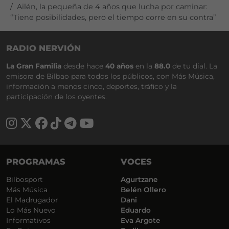
Ailén, la pequeña de 4 años que lucha por caminar:
“Tiene posibilidades, pero el tiempo corre en su contra”
RADIO NERVIÓN
La Gran Familia
desde hace
40 años
en la
88.0
de tu dial. La
emisora de Bilbao para todos los públicos, con Más Música,
información a menos cinco, deportes, tráfico y la
participación de los oyentes.
PROGRAMAS
VOCES
Bilbosport
Agurtzane
Más Música
Belén Ollero
El Madrugador
Dani
Lo Más Nuevo
Eduardo
Informativos
Eva Argote