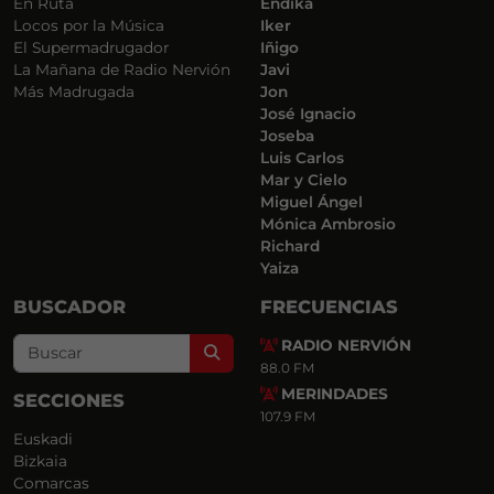
En Ruta
Endika
Locos por la Música
Iker
El Supermadrugador
Iñigo
La Mañana de Radio Nervión
Javi
Más Madrugada
Jon
José Ignacio
Joseba
Luis Carlos
Mar y Cielo
Miguel Ángel
Mónica Ambrosio
Richard
Yaiza
BUSCADOR
FRECUENCIAS
RADIO NERVIÓN
Search
88.0 FM
MERINDADES
SECCIONES
107.9 FM
Euskadi
Bizkaia
Comarcas