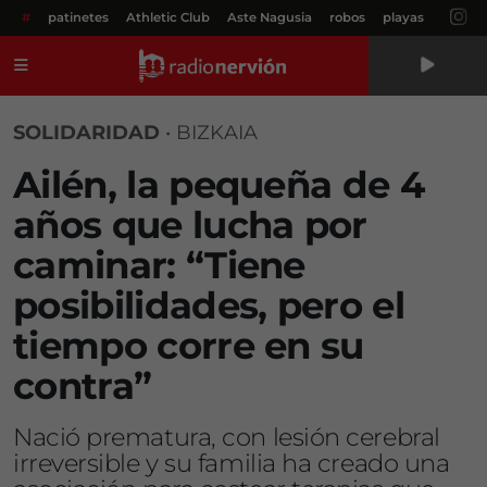
#
patinetes
Athletic Club
Aste Nagusia
robos
playas
Menú
SOLIDARIDAD
•
BIZKAIA
Ailén, la pequeña de 4
años que lucha por
caminar: “Tiene
posibilidades, pero el
tiempo corre en su
contra”
Nació prematura, con lesión cerebral
irreversible y su familia ha creado una