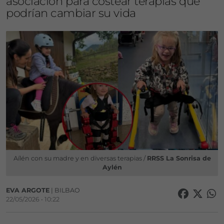
asociación para costear terapias que
podrían cambiar su vida
Aílén con su madre y en diversas terapias /
RRSS La Sonrisa de
Aylén
EVA ARGOTE
| BILBAO
22/05/2026 • 10:22