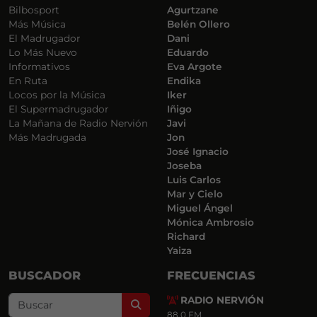
Bilbosport
Agurtzane
Más Música
Belén Ollero
El Madrugador
Dani
Lo Más Nuevo
Eduardo
Informativos
Eva Argote
En Ruta
Endika
Locos por la Música
Iker
El Supermadrugador
Iñigo
La Mañana de Radio Nervión
Javi
Más Madrugada
Jon
José Ignacio
Joseba
Luis Carlos
Mar y Cielo
Miguel Ángel
Mónica Ambrosio
Richard
Yaiza
BUSCADOR
FRECUENCIAS
RADIO NERVIÓN
Search
88.0 FM