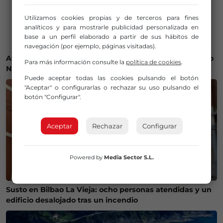
Utilizamos cookies propias y de terceros para fines
analíticos y para mostrarle publicidad personalizada en
base a un perfil elaborado a partir de sus hábitos de
navegación (por ejemplo, páginas visitadas).
Athletic y Osasuna se enfrentan por el fichaje de Sergio
Para más información consulte la
política de cookies
.
Nuin: la RFEF decidirá el futuro del canterano
Puede aceptar todas las cookies pulsando el botón
"Aceptar" o configurarlas o rechazar su uso pulsando el
botón "Configurar".
Aceptar
Rechazar
Configurar
Powered by
Media Sector S.L.
Susto en Bilbao La Vieja: ocho personas atendidas y un
edificio desalojado tras un incendio