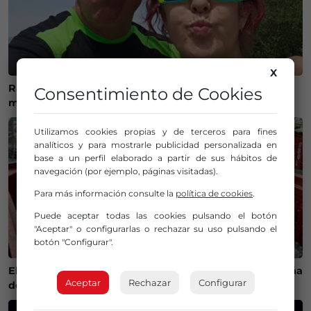
X
Ráfagas al cielo para Gorane, el último adiós a una
Consentimiento de Cookies
motera que dejó huella en el mundo de las dos ruedas
Utilizamos cookies propias y de terceros para fines
analíticos y para mostrarle publicidad personalizada en
base a un perfil elaborado a partir de sus hábitos de
navegación (por ejemplo, páginas visitadas).
Para más información consulte la
política de cookies
.
Puede aceptar todas las cookies pulsando el botón
"Aceptar" o configurarlas o rechazar su uso pulsando el
botón "Configurar".
El calor cambia la ruta del bonito y complica la campaña
Aceptar
Rechazar
Configurar
de pesca en Euskadi