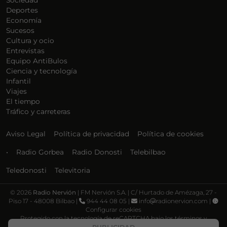
Sociedad
Deportes
Economía
Sucesos
Cultura y ocio
Entrevistas
Equipo AntiBulos
Ciencia y tecnología
Infantil
Viajes
El tiempo
Tráfico y carreteras
Aviso Legal
Política de privacidad
Política de cookies
•
Radio Gorbea
Radio Donosti
Telebilbao
Teledonosti
Televitoria
©
2026
Radio Nervión
| FM Nervión S.A. | C/ Hurtado de Amézaga, 27 -
Piso 17 - 48008 Bilbao |
944 44 08 05 |
info
radionervion.com |
Configurar cookies
Protegido con la tecnología de reCAPTCHA bajo los términos y
condiciones de Google, su
Política de privacidad
y
Términos de servicio
.