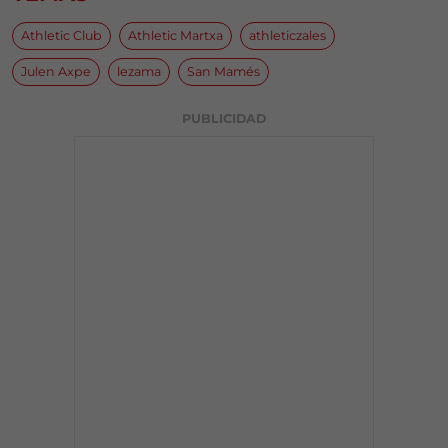
Athletic Club
Athletic Martxa
athleticzales
Julen Axpe
lezama
San Mamés
PUBLICIDAD