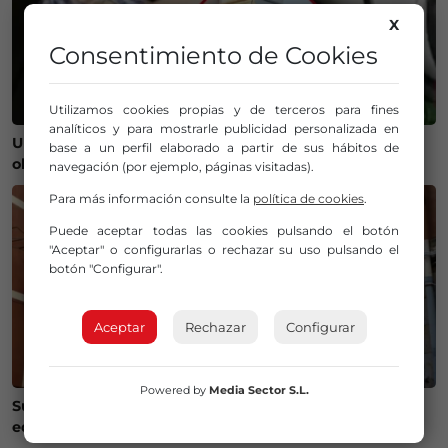
X
Consentimiento de Cookies
Utilizamos cookies propias y de terceros para fines
analíticos y para mostrarle publicidad personalizada en
Un bilbaíno invierte 100.000 euros en crear un
base a un perfil elaborado a partir de sus hábitos de
observatorio que será protagonista del eclipse
navegación (por ejemplo, páginas visitadas).
Para más información consulte la
política de cookies
.
Puede aceptar todas las cookies pulsando el botón
"Aceptar" o configurarlas o rechazar su uso pulsando el
botón "Configurar".
Aceptar
Rechazar
Configurar
Powered by
Media Sector S.L.
Susto en Bilbao La Vieja: ocho personas atendidas y un
edificio desalojado tras un incendio