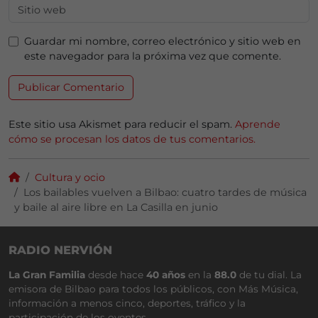
Guardar mi nombre, correo electrónico y sitio web en
este navegador para la próxima vez que comente.
Este sitio usa Akismet para reducir el spam.
Aprende
cómo se procesan los datos de tus comentarios.
Cultura y ocio
Los bailables vuelven a Bilbao: cuatro tardes de música
y baile al aire libre en La Casilla en junio
RADIO NERVIÓN
La Gran Familia
desde hace
40 años
en la
88.0
de tu dial. La
emisora de Bilbao para todos los públicos, con Más Música,
información a menos cinco, deportes, tráfico y la
participación de los oyentes.