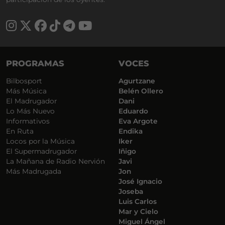
PROGRAMAS
VOCES
Bilbosport
Agurtzane
Más Música
Belén Ollero
El Madrugador
Dani
Lo Más Nuevo
Eduardo
Informativos
Eva Argote
En Ruta
Endika
Locos por la Música
Iker
El Supermadrugador
Iñigo
La Mañana de Radio Nervión
Javi
Más Madrugada
Jon
José Ignacio
Joseba
Luis Carlos
Mar y Cielo
Miguel Ángel