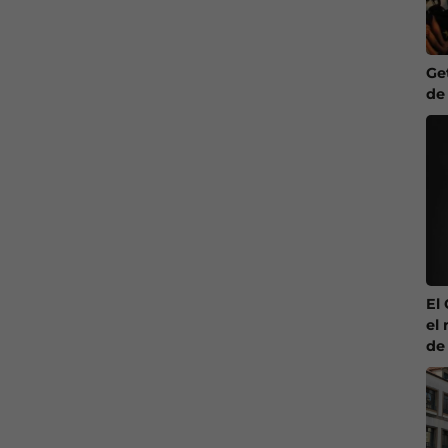
Ge
de
El
el 
de