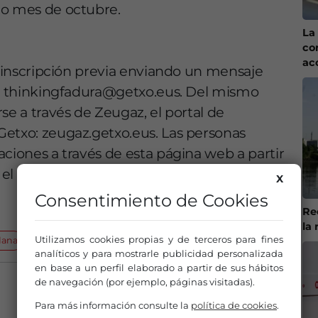
mo mes de octubre.
La 
co
ac
a inscripción previa enviando un mensaje
ión thinkingfadura@getxo.eus. Del mismo
se a través de Zeugaz, el portal de
Getxo: zeugaz.getxo.eus. Las personas
aciones a través de esta página web a partir
l día 25 de junio.
X
Consentimiento de Cookies
Re
la 
Utilizamos cookies propias y de terceros para fines
dana
analíticos y para mostrarle publicidad personalizada
en base a un perfil elaborado a partir de sus hábitos
de navegación (por ejemplo, páginas visitadas).
Para más información consulte la
política de cookies
.