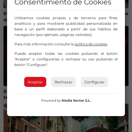
Consentimiento de Cookies
El calor cambia la ruta del bonito y complica la campaña
Utilizamos cookies propias y de terceros para fines
de pesca en Euskadi
analíticos y para mostrarle publicidad personalizada en
base a un perfil elaborado a partir de sus hábitos de
navegación (por ejemplo, páginas visitadas).
Para más información consulte la
política de cookies
.
Puede aceptar todas las cookies pulsando el botón
"Aceptar" o configurarlas o rechazar su uso pulsando el
botón "Configurar".
Aceptar
Rechazar
Configurar
Estos son los mejores lugares de Bizkaia y Las
Merindades para ver el eclipse del 12 de agosto
Powered by
Media Sector S.L.