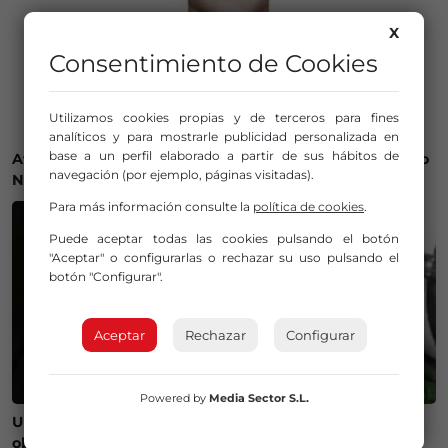
X
Consentimiento de Cookies
Utilizamos cookies propias y de terceros para fines
analíticos y para mostrarle publicidad personalizada en
base a un perfil elaborado a partir de sus hábitos de
Athletic y Osasuna se enfrentan por el fichaje de Sergio
navegación (por ejemplo, páginas visitadas).
Nuin: la RFEF decidirá el futuro del canterano
Para más información consulte la
política de cookies
.
Puede aceptar todas las cookies pulsando el botón
"Aceptar" o configurarlas o rechazar su uso pulsando el
botón "Configurar".
Aceptar
Rechazar
Configurar
Powered by
Media Sector S.L.
Un bilbaíno invierte 100.000 euros en crear un
observatorio que será protagonista del eclipse