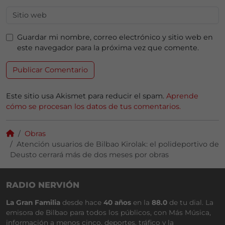
Guardar mi nombre, correo electrónico y sitio web en
este navegador para la próxima vez que comente.
Este sitio usa Akismet para reducir el spam.
Aprende
cómo se procesan los datos de tus comentarios.
Obras
Atención usuarios de Bilbao Kirolak: el polideportivo de
Deusto cerrará más de dos meses por obras
RADIO NERVIÓN
La Gran Familia
desde hace
40 años
en la
88.0
de tu dial. La
emisora de Bilbao para todos los públicos, con Más Música,
información a menos cinco, deportes, tráfico y la