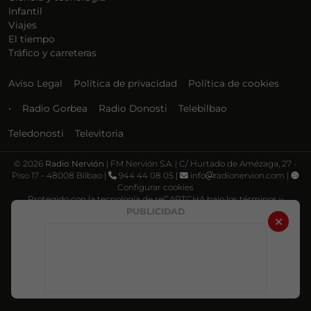
Infantil
Viajes
El tiempo
Tráfico y carreteras
Aviso Legal
Política de privacidad
Política de cookies
•
Radio Gorbea
Radio Donosti
Telebilbao
Teledonosti
Televitoria
©
2026
Radio Nervión
| FM Nervión S.A. | C/ Hurtado de Amézaga, 27 -
Piso 17 - 48008 Bilbao |
944 44 08 05 |
info
radionervion.com |
Configurar cookies
Protegido con la tecnología de reCAPTCHA bajo los términos y
condiciones de Google, su
Política de privacidad
y
Términos de servicio
.
PUBLICIDAD