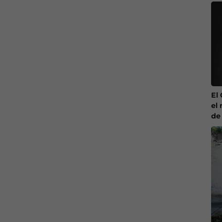
El
el 
de