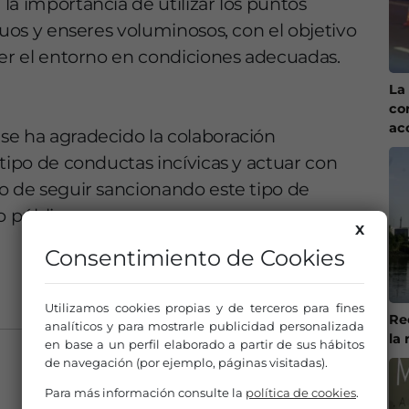
la importancia de utilizar los puntos
duos y enseres voluminosos, con el objetivo
ner el entorno en condiciones adecuadas.
La 
co
ac
se ha agradecido la colaboración
tipo de conductas incívicas y actuar con
o de seguir sancionando este tipo de
o público.
X
Consentimiento de Cookies
Utilizamos cookies propias y de terceros para fines
Re
analíticos y para mostrarle publicidad personalizada
la 
en base a un perfil elaborado a partir de sus hábitos
de navegación (por ejemplo, páginas visitadas).
Para más información consulte la
política de cookies
.