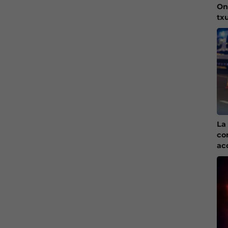
On
tx
La 
co
ac