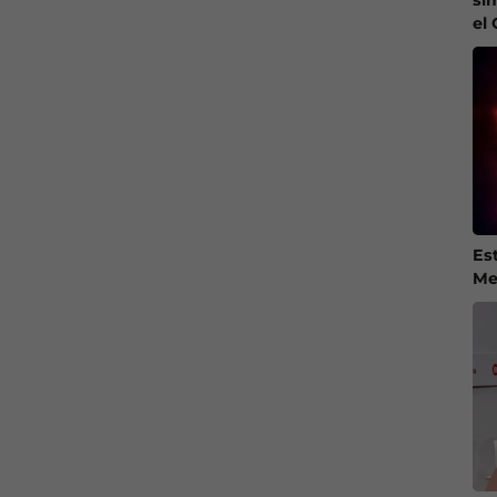
el
Es
Me