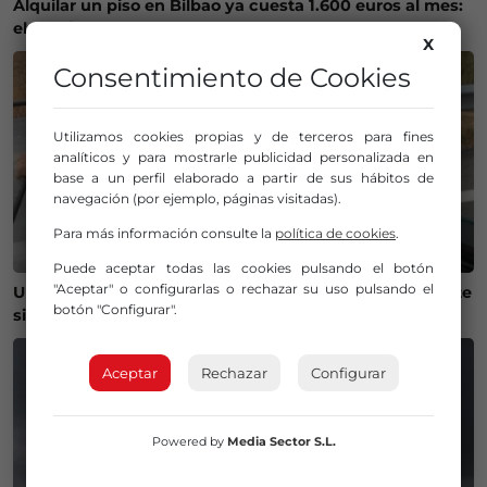
Alquilar un piso en Bilbao ya cuesta 1.600 euros al mes:
el precio sube un 6,7% en solo un año
X
Consentimiento de Cookies
Utilizamos cookies propias y de terceros para fines
analíticos y para mostrarle publicidad personalizada en
base a un perfil elaborado a partir de sus hábitos de
navegación (por ejemplo, páginas visitadas).
Para más información consulte la
política de cookies
.
Puede aceptar todas las cookies pulsando el botón
"Aceptar" o configurarlas o rechazar su uso pulsando el
Un vasco y un navarro recorren la Península en patinete
botón "Configurar".
sin gastar un euro y sin google maps
Aceptar
Rechazar
Configurar
Powered by
Media Sector S.L.