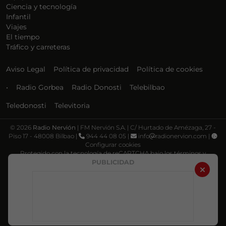
Ciencia y tecnología
Infantil
Viajes
El tiempo
Tráfico y carreteras
Aviso Legal
Política de privacidad
Política de cookies
•
Radio Gorbea
Radio Donosti
Telebilbao
Teledonosti
Televitoria
©
2026
Radio Nervión
| FM Nervión S.A. | C/ Hurtado de Amézaga, 27 -
Piso 17 - 48008 Bilbao |
944 44 08 05 |
info
radionervion.com |
Configurar cookies
Protegido con la tecnología de reCAPTCHA bajo los términos y
condiciones de Google, su
Política de privacidad
y
Términos de servicio
.
PUBLICIDAD