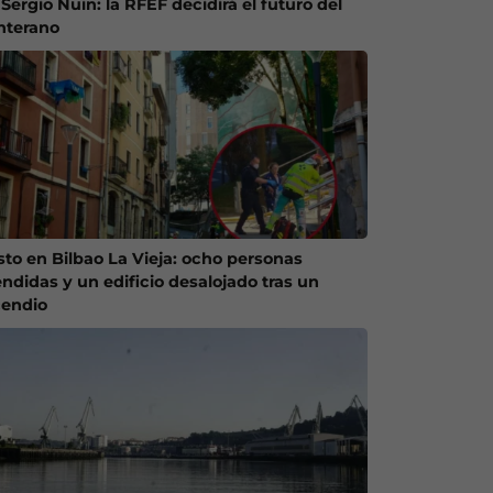
Sergio Nuin: la RFEF decidirá el futuro del
nterano
sto en Bilbao La Vieja: ocho personas
endidas y un edificio desalojado tras un
cendio