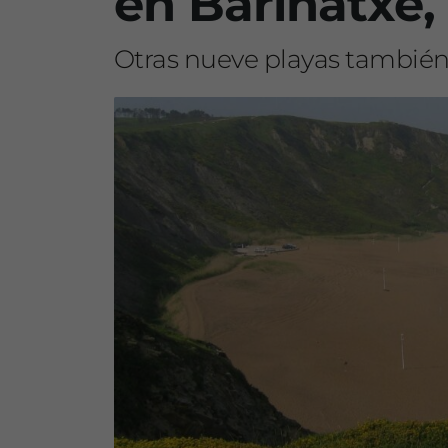
en Barinatxe, 
Otras nueve playas también