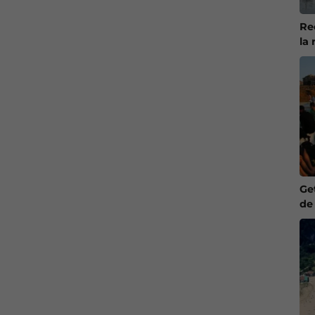
Re
la 
Ge
de