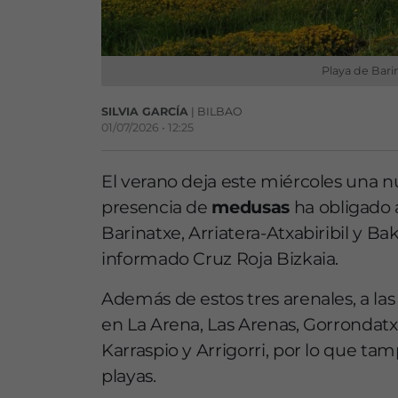
Playa de Bari
SILVIA GARCÍA
| BILBAO
01/07/2026 • 12:25
El verano deja este miércoles una nue
presencia de
medusas
ha obligado a
Barinatxe, Arriatera-Atxabiribil y B
informado Cruz Roja Bizkaia.
Además de estos tres arenales, a las
en La Arena, Las Arenas, Gorrondatxe 
Karraspio y Arrigorri, por lo que ta
playas.