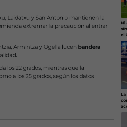
atxu, Laidatxu y San Antonio mantienen la
Ni
comienda extremar la precaución al entrar
sí
el
tzia, Armintza y Ogella lucen
bandera
alidad.
a los 22 grados, mientras que la
rno a los 25 grados, según los datos
La 
co
ac