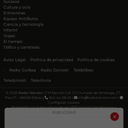
Sucesos
Cultura y ocio
Entrevistas
Equipo AntiBulos
Ciencia y tecnología
Infantil
Viajes
El tiempo
Tráfico y carreteras
Aviso Legal
Política de privacidad
Política de cookies
•
Radio Gorbea
Radio Donosti
Telebilbao
Teledonosti
Televitoria
©
2026
Radio Nervión
| FM Nervión S.A. | C/ Hurtado de Amézaga, 27 -
Piso 17 - 48008 Bilbao |
944 44 08 05 |
info
radionervion.com |
Configurar cookies
Protegido con la tecnología de reCAPTCHA bajo los términos y
condiciones de Google, su
Política de privacidad
y
Términos de servicio
.
PUBLICIDAD