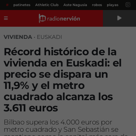
#
patinetes
Athletic Club
Aste Nagusia
robos
playas
Menú
VIVIENDA
•
EUSKADI
Récord histórico de la
vivienda en Euskadi: el
precio se dispara un
11,9% y el metro
cuadrado alcanza los
3.611 euros
Bilbao supera los 4.000 euros por
metro cuadrado y San Sebastián se