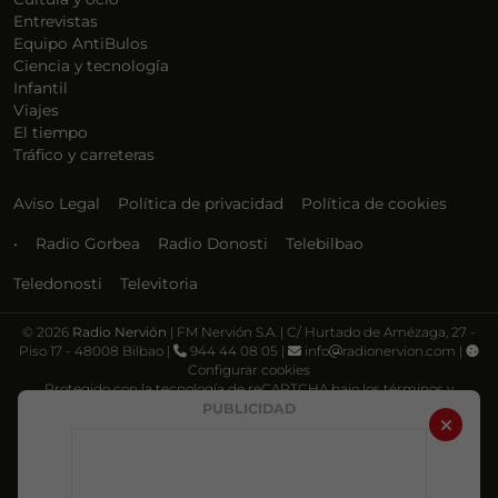
Entrevistas
Equipo AntiBulos
Ciencia y tecnología
Infantil
Viajes
El tiempo
Tráfico y carreteras
Aviso Legal
Política de privacidad
Política de cookies
•
Radio Gorbea
Radio Donosti
Telebilbao
Teledonosti
Televitoria
©
2026
Radio Nervión
| FM Nervión S.A. | C/ Hurtado de Amézaga, 27 -
Piso 17 - 48008 Bilbao |
944 44 08 05 |
info
radionervion.com |
Configurar cookies
Protegido con la tecnología de reCAPTCHA bajo los términos y
condiciones de Google, su
Política de privacidad
y
Términos de servicio
.
PUBLICIDAD