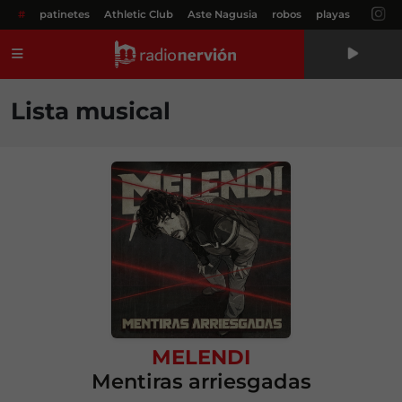
#
patinetes
Athletic Club
Aste Nagusia
robos
playas
Menú
Lista musical
MELENDI
Mentiras arriesgadas