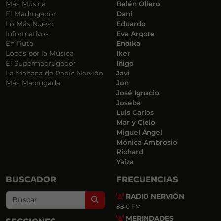
Más Música
Belén Ollero
El Madrugador
Dani
Lo Más Nuevo
Eduardo
Informativos
Eva Argote
En Ruta
Endika
Locos por la Música
Iker
El Supermadrugador
Iñigo
La Mañana de Radio Nervión
Javi
Más Madrugada
Jon
José Ignacio
Joseba
Luis Carlos
Mar y Cielo
Miguel Ángel
Mónica Ambrosio
Richard
Yaiza
BUSCADOR
FRECUENCIAS
RADIO NERVIÓN
Search
88.0 FM
MERINDADES
SECCIONES