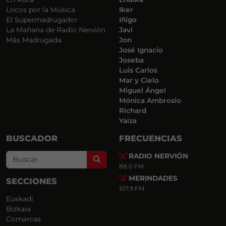
Locos por la Música
Iker
El Supermadrugador
Iñigo
La Mañana de Radio Nervión
Javi
Más Madrugada
Jon
José Ignacio
Joseba
Luis Carlos
Mar y Cielo
Miguel Ángel
Mónica Ambrosio
Richard
Yaiza
BUSCADOR
FRECUENCIAS
RADIO NERVIÓN
Search
88.0 FM
MERINDADES
SECCIONES
107.9 FM
Euskadi
Bizkaia
Comarcas