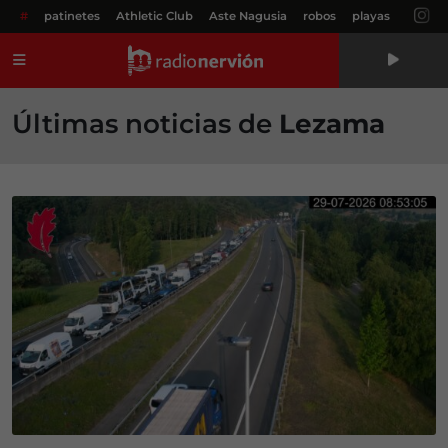
#
patinetes
Athletic Club
Aste Nagusia
robos
playas
Menú
Últimas noticias de
Lezama