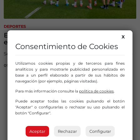
DEPORTES
El Athletic entrenará a puerta abierta
X
el próximo 16 de julio
Consentimiento de Cookies
Será el primer entrenamiento de Edin Terzic con público
Utilizamos cookies propias y de terceros para fines
09/07/2026
analíticos y para mostrarle publicidad personalizada en
base a un perfil elaborado a partir de sus hábitos de
Page navigation
Current Page
Page
Page
1
2
3
›
»
navegación (por ejemplo, páginas visitadas).
Para más información consulte la
política de cookies
.
PUBLICIDAD
Puede aceptar todas las cookies pulsando el botón
"Aceptar" o configurarlas o rechazar su uso pulsando el
botón "Configurar".
Aceptar
Rechazar
Configurar