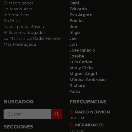
El Madrugador
Dani
Lo Más Nuevo
Eduardo
Informativos
Eva Argote
En Ruta
Endika
Locos por la Música
Iker
El Supermadrugador
Iñigo
La Mañana de Radio Nervión
Javi
Más Madrugada
Jon
José Ignacio
Joseba
Luis Carlos
Mar y Cielo
Miguel Ángel
Mónica Ambrosio
Richard
Yaiza
BUSCADOR
FRECUENCIAS
RADIO NERVIÓN
Search
88.0 FM
MERINDADES
SECCIONES
107.9 FM