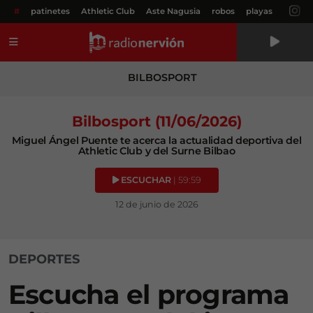
#
patinetes
Athletic Club
Aste Nagusia
robos
playas
Menú
BILBOSPORT
Bilbosport (11/06/2026)
Miguel Ángel Puente te acerca la actualidad deportiva del
Athletic Club y del Surne Bilbao
ESCUCHAR
| 59:59
12 de junio de 2026
DEPORTES
Escucha el programa