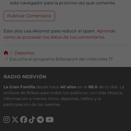
este navegador para la próxima vez que comente.
Este sitio usa Akismet para reducir el spam.
Aprende
cómo se procesan los datos de tus comentarios.
Deportes
Escucha el programa Bilbosport del miércoles 17
RADIO NERVIÓN
La Gran Familia
desde hace
40 años
en la
88.0
de tu dial. La
emisora de Bilbao para todos los públicos, con Más Música,
información a menos cinco, deportes, tráfico y la
participación de los oyentes.