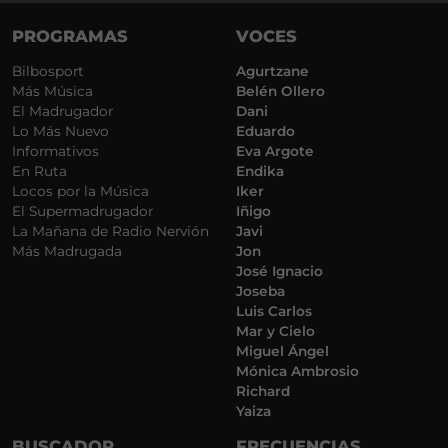
PROGRAMAS
VOCES
Bilbosport
Agurtzane
Más Música
Belén Ollero
El Madrugador
Dani
Lo Más Nuevo
Eduardo
Informativos
Eva Argote
En Ruta
Endika
Locos por la Música
Iker
El Supermadrugador
Iñigo
La Mañana de Radio Nervión
Javi
Más Madrugada
Jon
José Ignacio
Joseba
Luis Carlos
Mar y Cielo
Miguel Ángel
Mónica Ambrosio
Richard
Yaiza
BUSCADOR
FRECUENCIAS