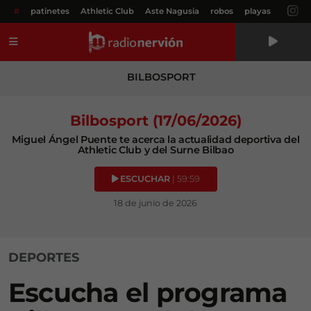
#
patinetes
Athletic Club
Aste Nagusia
robos
playas
Menú
BILBOSPORT
Bilbosport (17/06/2026)
Miguel Ángel Puente te acerca la actualidad deportiva del
Athletic Club y del Surne Bilbao
ESCUCHAR
| 59:59
18 de junio de 2026
DEPORTES
Escucha el programa