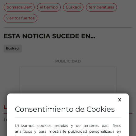
borrasca Bert
el tiempo
Euskadi
temperaturas
vientos fuertes
ESTA NOTICIA SUCEDE EN...
Euskadi
PUBLICIDAD
X
LO MÁS ESCUCHADO
Consentimiento de Cookies
Lo lamentamos. No hay nada que mostrar aún.
Utilizamos cookies propias y de terceros para fines
analíticos y para mostrarle publicidad personalizada en
PUBLICIDAD