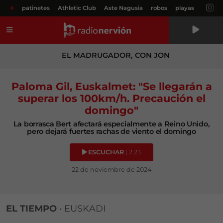
#
patinetes
Athletic Club
Aste Nagusia
robos
playas
Menú
EL MADRUGADOR, CON JON
Paloma Gil, Euskalmet: "Se llegarán a
superar los 100km/h. Precaución el
domingo"
La borrasca Bert afectará especialmente a Reino Unido,
pero dejará fuertes rachas de viento el domingo
ESCUCHAR
| 2:23
22 de noviembre de 2024
EL TIEMPO
•
EUSKADI