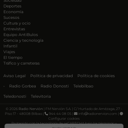
Sociedad
Deportes
Economía
Sucesos
Cultura y ocio
Entrevistas
Equipo AntiBulos
Ciencia y tecnología
Infantil
Viajes
El tiempo
Tráfico y carreteras
Aviso Legal
Política de privacidad
Política de cookies
•
Radio Gorbea
Radio Donosti
Telebilbao
Teledonosti
Televitoria
©
2026
Radio Nervión
| FM Nervión S.A. | C/ Hurtado de Amézaga, 27 -
Piso 17 - 48008 Bilbao |
944 44 08 05 |
info
radionervion.com |
Configurar cookies
Protegido con la tecnología de reCAPTCHA bajo los términos y