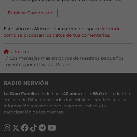
Este sitio usa Akismet para reducir el spam.
Aprende
cómo se procesan los datos de tus comentarios.
Infantil
Los mensajes más emotivos de nuestros pequeños
oyentes por el Día del Padre
RADIO NERVIÓN
La Gran Familia
desde hace
40 años
en la
88.0
de tu dial. La
emisora de Bilbao para todos los públicos, con Más Música,
información a menos cinco, deportes, tráfico y la
participación de los oyentes.