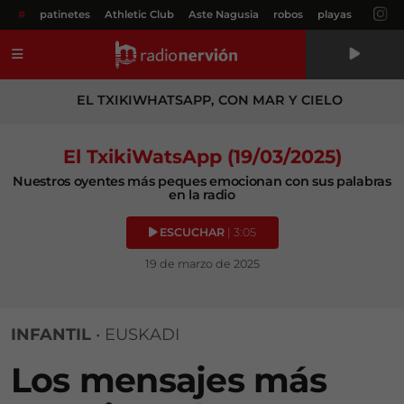
#
patinetes
Athletic Club
Aste Nagusia
robos
playas
Menú
EL TXIKIWHATSAPP, CON MAR Y CIELO
El TxikiWatsApp (19/03/2025)
Nuestros oyentes más peques emocionan con sus palabras
en la radio
ESCUCHAR
| 3:05
19 de marzo de 2025
INFANTIL
•
EUSKADI
Los mensajes más