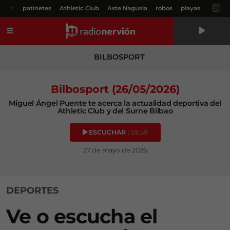
#
patinetes
Athletic Club
Aste Nagusia
robos
playas
Menú
BILBOSPORT
Bilbosport (26/05/2026)
Miguel Ángel Puente te acerca la actualidad deportiva del
Athletic Club y del Surne Bilbao
ESCUCHAR
| 59:59
27 de mayo de 2026
DEPORTES
Ve o escucha el