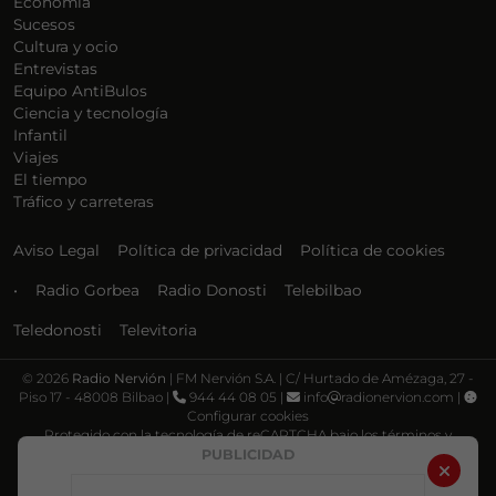
Economía
Sucesos
Cultura y ocio
Entrevistas
Equipo AntiBulos
Ciencia y tecnología
Infantil
Viajes
El tiempo
Tráfico y carreteras
Aviso Legal
Política de privacidad
Política de cookies
•
Radio Gorbea
Radio Donosti
Telebilbao
Teledonosti
Televitoria
©
2026
Radio Nervión
| FM Nervión S.A. | C/ Hurtado de Amézaga, 27 -
Piso 17 - 48008 Bilbao |
944 44 08 05 |
info
radionervion.com |
Configurar cookies
Protegido con la tecnología de reCAPTCHA bajo los términos y
condiciones de Google, su
Política de privacidad
y
Términos de servicio
.
PUBLICIDAD