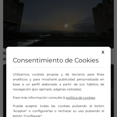
X
Eclipse total de Sol en agosto: Medina de Pomar se
Consentimiento de Cookies
prepara para un evento histórico
Utilizamos cookies propias y de terceros para fines
analíticos y para mostrarle publicidad personalizada en
base a un perfil elaborado a partir de sus hábitos de
navegación (por ejemplo, páginas visitadas).
Para más información consulte la
política de cookies
.
Puede aceptar todas las cookies pulsando el botón
"Aceptar" o configurarlas o rechazar su uso pulsando el
botón "Configurar".