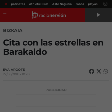
#
patinetes
Athletic Club
Aste Nagusia
robos
playas
Menú
BIZKAIA
Cita con las estrellas en
Barakaldo
EVA ARGOTE
22/05/2018 • 10:20
PUBLICIDAD