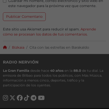
Guardar mi nombre, correo electrónico y sitio web en
este navegador para la próxima vez que comente.
Este sitio usa Akismet para reducir el spam.
Aprende
cómo se procesan los datos de tus comentarios.
Bizkaia
Cita con las estrellas en Barakaldo
RADIO NERVIÓN
La Gran Familia
desde hace
40 años
en la
88.0
de tu dial. La
emisora de Bilbao para todos los públicos, con Más Música,
información a menos cinco, deportes, tráfico y la
participación de los oyentes.