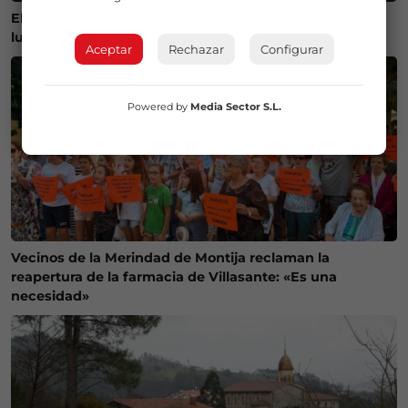
El Gobierno lanza un visor web para encontrar el mejor
lugar donde ver el eclipse solar del 12 de agosto
Aceptar
Rechazar
Configurar
Powered by
Media Sector S.L.
Vecinos de la Merindad de Montija reclaman la
reapertura de la farmacia de Villasante: «Es una
necesidad»