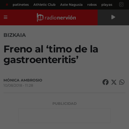
#
patinetes
Athletic Club
Aste Nagusia
robos
playas
Menú
BIZKAIA
Freno al ‘timo de la
gastroenteritis’
MÓNICA AMBROSIO
10/08/2018 • 11:28
PUBLICIDAD