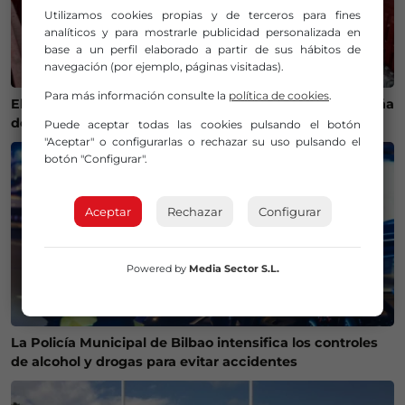
Utilizamos cookies propias y de terceros para fines
analíticos y para mostrarle publicidad personalizada en
base a un perfil elaborado a partir de sus hábitos de
navegación (por ejemplo, páginas visitadas).
Para más información consulte la
política de cookies
.
El calor cambia la ruta del bonito y complica la campaña
de pesca en Euskadi
Puede aceptar todas las cookies pulsando el botón
"Aceptar" o configurarlas o rechazar su uso pulsando el
botón "Configurar".
Aceptar
Rechazar
Configurar
Powered by
Media Sector S.L.
La Policía Municipal de Bilbao intensifica los controles
de alcohol y drogas para evitar accidentes