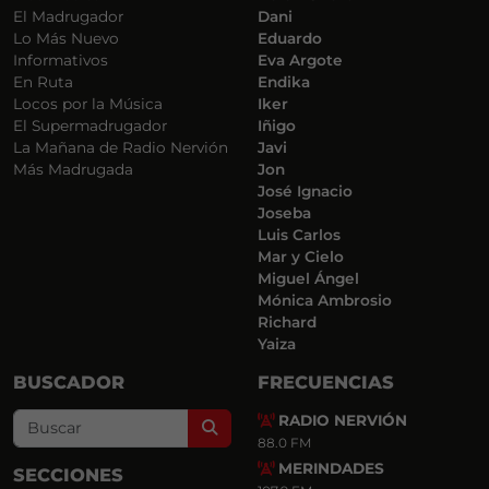
El Madrugador
Dani
Lo Más Nuevo
Eduardo
Informativos
Eva Argote
En Ruta
Endika
Locos por la Música
Iker
El Supermadrugador
Iñigo
La Mañana de Radio Nervión
Javi
Más Madrugada
Jon
José Ignacio
Joseba
Luis Carlos
Mar y Cielo
Miguel Ángel
Mónica Ambrosio
Richard
Yaiza
BUSCADOR
FRECUENCIAS
RADIO NERVIÓN
Search
88.0 FM
MERINDADES
SECCIONES