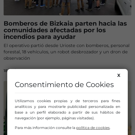
Bomberos de Bizkaia parten hacia las
comunidades afectadas por los
incendios para ayudar
El operativo partió desde Urioste con bomberos, personal
forestal, 18 vehículos, un robot desbrozador y un dron de
observación
18/08/2025
X
Consentimiento de Cookies
Utilizamos cookies propias y de terceros para fines
analíticos y para mostrarle publicidad personalizada en
base a un perfil elaborado a partir de sus hábitos de
navegación (por ejemplo, páginas visitadas).
Para más información consulte la
política de cookies
.