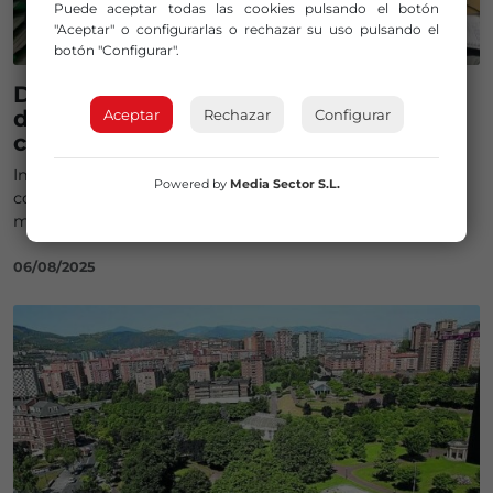
Puede aceptar todas las cookies pulsando el botón
"Aceptar" o configurarlas o rechazar su uso pulsando el
botón "Configurar".
Detenidos dos hombres por grabar y
difundir imágenes sexuales sin
Aceptar
Rechazar
Configurar
consentimiento de 27 mujeres
Instalaron sistemas ocultos de videovigilancia y
Powered by
Media Sector S.L.
compartieron el contenido en grupos cerrados de
mensajería
06/08/2025