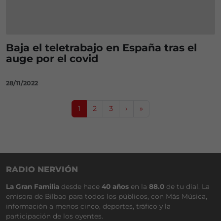
Baja el teletrabajo en España tras el
auge por el covid
28/11/2022
Page navigation
Current Page
Page
Page
1
2
3
›
»
RADIO NERVIÓN
La Gran Familia
desde hace
40 años
en la
88.0
de tu dial. La
emisora de Bilbao para todos los públicos, con Más Música,
información a menos cinco, deportes, tráfico y la
participación de los oyentes.