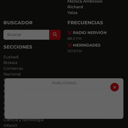
Mónica Ambrosio
Richard
Yaiza
BUSCADOR
FRECUENCIAS
RADIO NERVIÓN
Search
88.0 FM
MERINDADES
SECCIONES
107.9 FM
Euskadi
Bizkaia
Comarcas
Nacional
Sociedad
PUBLICIDAD
Deportes
Economía
Sucesos
Cultura y ocio
Entrevistas
Equipo AntiBulos
Ciencia y tecnología
Infantil