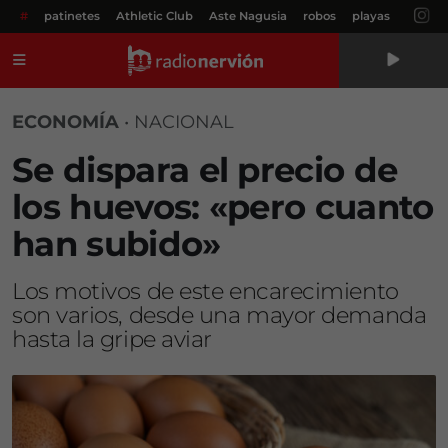
#
patinetes
Athletic Club
Aste Nagusia
robos
playas
Menú
ECONOMÍA
•
NACIONAL
Se dispara el precio de
los huevos: «pero cuanto
han subido»
Los motivos de este encarecimiento
son varios, desde una mayor demanda
hasta la gripe aviar