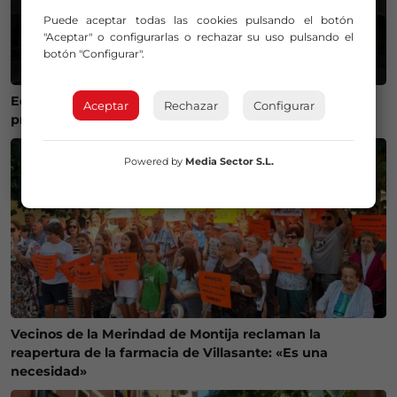
Puede aceptar todas las cookies pulsando el botón
"Aceptar" o configurarlas o rechazar su uso pulsando el
botón "Configurar".
Eclipse total de Sol en agosto: Medina de Pomar se
Aceptar
Rechazar
Configurar
prepara para un evento histórico
Powered by
Media Sector S.L.
Vecinos de la Merindad de Montija reclaman la
reapertura de la farmacia de Villasante: «Es una
necesidad»