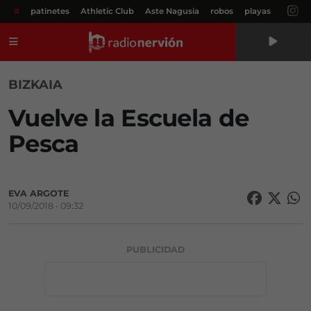
#
patinetes
Athletic Club
Aste Nagusia
robos
playas
Menú
BIZKAIA
Vuelve la Escuela de
Pesca
EVA ARGOTE
10/09/2018 • 09:32
PUBLICIDAD