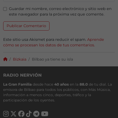
Guardar mi nombre, correo electrónico y sitio web en
este navegador para la próxima vez que comente.
Este sitio usa Akismet para reducir el spam.
Aprende
cómo se procesan los datos de tus comentarios.
Bizkaia
Bilbao ya tiene su isla
RADIO NERVIÓN
La Gran Familia
desde hace
40 años
en la
88.0
de tu dial. La
emisora de Bilbao para todos los públicos, con Más Música,
información a menos cinco, deportes, tráfico y la
participación de los oyentes.