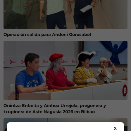
Operación salida para Andoni Gorosabel
Onintza Enbeita y Ainhoa Urrejola, pregonera y
txupinera de Aste Nagusia 2026 en Bilbao
X