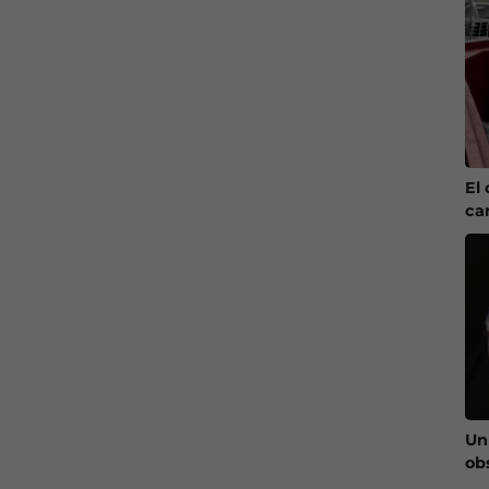
El 
ca
Un
ob