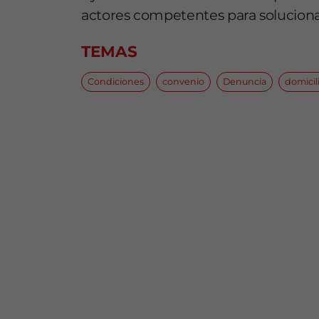
actores competentes para soluciona
TEMAS
Condiciones
convenio
Denuncia
domicil