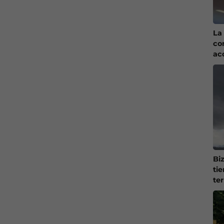
La 
co
ac
Bi
ti
te