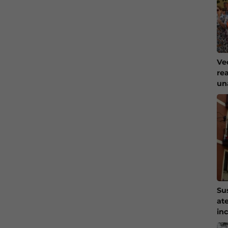
Ve
re
un
Su
at
in