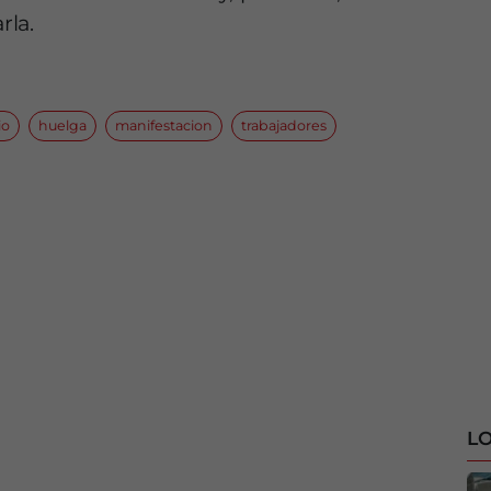
rla.
io
huelga
manifestacion
trabajadores
LO