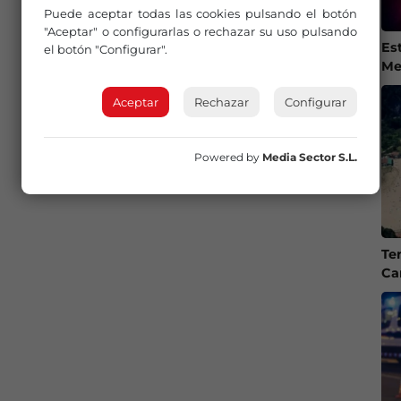
Puede aceptar todas las cookies pulsando el botón
"Aceptar" o configurarlas o rechazar su uso pulsando
Es
el botón "Configurar".
Me
Aceptar
Rechazar
Configurar
Powered by
Media Sector S.L.
Te
Ca